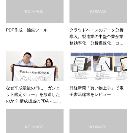
PDF作成・編集ツール
クラウドベースのデータ分析
導入。製造業の中堅企業が業
務効率化、分析迅速化、コス
ト削減を実現。他の製造業、
中小企業にも参考に。
なぜ平成最後の日に「ガジェ
日経新聞「買い物上手」で電
ット鑑定ショー」を放送した
子書籍端末をレビュー
のか？ 構成担当のPDAマニア
が登場