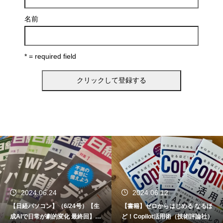
名前
* = required field
2024.06.24
2024.06.12
【日経パソコン】（6/24号）【生
【書籍】ゼロからはじめる なるほ
成AIで日常が劇的変化 最終回】 A
ど！Copilot活用術（技術評論社）