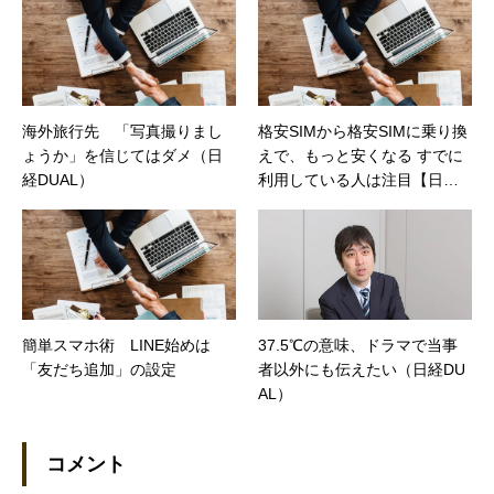
海外旅行先 「写真撮りまし
格安SIMから格安SIMに乗り換
ょうか」を信じてはダメ（日
えで、もっと安くなる すでに
経DUAL）
利用している人は注目【日経
トレンディネット】
簡単スマホ術 LINE始めは
37.5℃の意味、ドラマで当事
「友だち追加」の設定
者以外にも伝えたい（日経DU
AL）
コメント