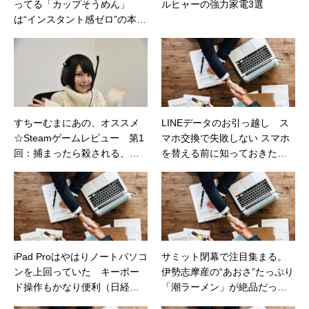
ってる「カップそうめん」
ルヒャーの強力家電3選
は“インスタント感ゼロ”の本格
派だった（カカクコム）
すちーむまにあの、オススメ
LINEデータのお引っ越し ス
☆Steamゲームレビュー 第1
マホ交換で失敗しない スマホ
回：捕まったら殺される、命
を替える前に知っておきたいLI
がけの鬼ごっこ「Dead by Day
NE移行術（上）（日経STYL
light」
E）
iPad Proはやはりノートパソコ
サミット閉幕で注目集まる。
ンを上回っていた キーボー
伊勢志摩産の“あおさ”たっぷり
ド操作もかなり便利（日経ト
「潮ラーメン」が絶品だっ
レンディネット）
た！（カカクコムマガジン）