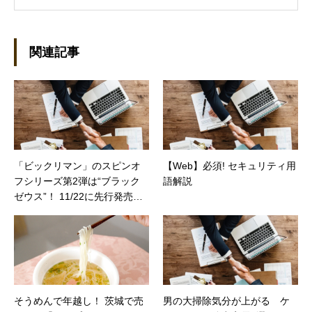
ーライターとして雑誌、書籍などで執筆するよ
うになり、1997年に上京して技術評論社に入
社。その後再び独立し、2001年に「マイカ」を
設立。主な業務は、一般誌や専門誌、業界紙や
関連記事
新聞、Web媒体などBtoCコンテンツ、および広
告やカタログ、導入事例などBtoBコンテンツの
制作。プライベートでは、井上円了哲学塾の第
一期修了生として「哲学カフェ＠神保町」の世
話人、2020年以降は「なごテツ」のオンライン
カフェの世話人を務める。趣味は考えること。
「ビックリマン」のスピンオ
【Web】必須! セキュリティ用
フシリーズ第2弾は“ブラック
語解説
ゼウス”！ 11/22に先行発売
（カカクコムマガジン）
そうめんで年越し！ 茨城で売
男の大掃除気分が上がる ケ