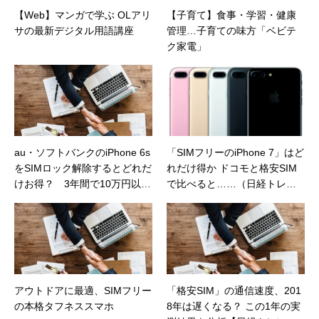
【Web】マンガで学ぶ OLアリ
【子育て】食事・学習・健康
サの最新デジタル用語講座
管理…子育ての味方「ベビテ
ク家電」
au・ソフトバンクのiPhone 6s
「SIMフリーのiPhone 7」はど
をSIMロック解除するとどれだ
れだけ得か ドコモと格安SIM
けお得？ 3年間で10万円以上
で比べると……（日経トレン
の節約もできる（日経トレン
ディネット）
ディネット）
アウトドアに最適、SIMフリー
「格安SIM」の通信速度、201
の本格タフネススマホ
8年は遅くなる？ この1年の実