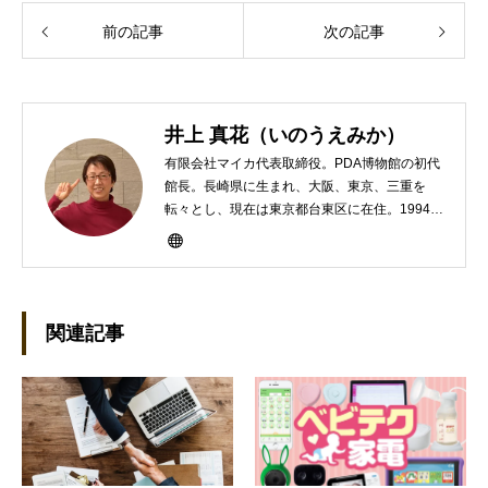
前の記事
次の記事
井上 真花（いのうえみか）
有限会社マイカ代表取締役。PDA博物館の初代
館長。長崎県に生まれ、大阪、東京、三重を
転々とし、現在は東京都台東区に在住。1994年
にHP100LXと出会ったのをきかっけに、フリ
ーライターとして雑誌、書籍などで執筆するよ
うになり、1997年に上京して技術評論社に入
社。その後再び独立し、2001年に「マイカ」を
設立。主な業務は、一般誌や専門誌、業界紙や
関連記事
新聞、Web媒体などBtoCコンテンツ、および広
告やカタログ、導入事例などBtoBコンテンツの
制作。プライベートでは、井上円了哲学塾の第
一期修了生として「哲学カフェ＠神保町」の世
話人、2020年以降は「なごテツ」のオンライン
カフェの世話人を務める。趣味は考えること。