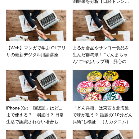
測結果を分析【日経トレンデ
ィネット】
【Web】マンガで学ぶ OLアリ
まるか食品やサンヨー食品を
サの最新デジタル用語講座
生んだ群馬県！ “ぐんまちゃ
ん”ご当地カップ麺、肝心の味
は？（価格コムマガジン）
iPhone Xの「顔認証」はどこ
「どん兵衛」は東西＆北海道
まで使える？ 弱点は？ 日常
で味が違う？ 話題の“10分どん
生活で認識されない場合も
兵衛”も検証！（カカクコム）
【日経トレンディネット】