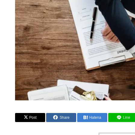
Post
Share
Hatena
Line