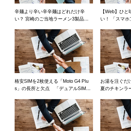
辛麺より辛い辛辛麺はどれだけ辛
【Web】ひと
い？ 宮崎のご当地ラーメン3製品を
い！ 「スマ
試す！（価格.comマガジン）
格安SIMを2枚使える「Moto G4 Plu
お湯を注ぐだ
s」の長所と欠点 「デュアルSIM」
夏のチキンラ
で同時に待ち受け（日経トレンディ
ー」「シーフ
ネット）
クコムマガジ