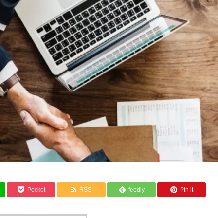
Pocket
RSS
feedly
Pin it