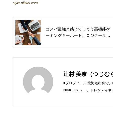
style.nikkei.com
コスパ最強と感じてしまう高機能ゲ
ーミングキーボード、ロジクール
「G910r」を解説（価格.comマガジ
ン）
辻村 美奈（つじむ
■プロフィール 北海道出身で
NIKKEI STYLE、トレン
するSteam Maniaを運営中！ ●連絡
mica.com