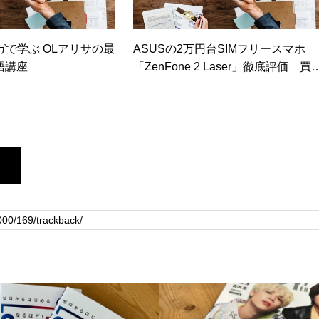
ガで学ぶ OLアリサの最
ASUSの2万円台SIMフリースマホ
語講座
「ZenFone 2 Laser」徹底評価 買
に値する機種なのか？（日経トレン
ディネット）