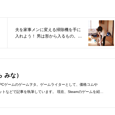
夫を家事メンに変える掃除機を手に
入れよう！ 男は形から入るもの。環
境を整えれば、掃除を楽しめるよう
に（日経DUAL）
ら みな）
、PCゲームのゲームヲタ。ゲームライターとして、価格コムや
ディネットなどで記事を執筆しています。 現在、Steamのゲームを紹介
先 ブログ：https://steammania.tokyo/ メール：mina@office-