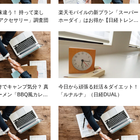
味違う！ 持って楽し
楽天モバイルの新プラン「スーパー
ホアクセサリー」調査団
ホーダイ」はお得か【日経トレンデ
ィネット】
けでキャンプ気分？ 真
今日から頑張る妊活＆ダイエット！
ーメン「BBQ風カレ
「ルナルナ」（日経DUAL）
ードBBQ」発売（カカ
ン）