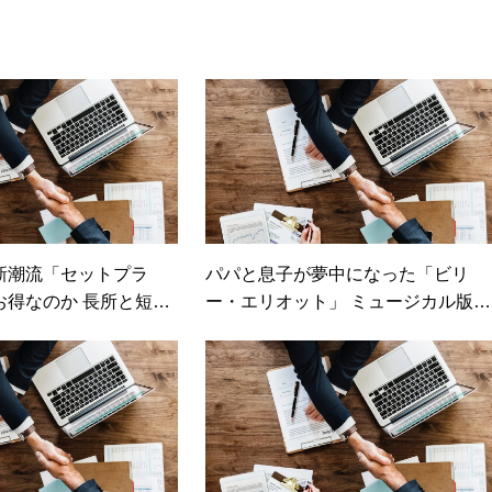
新潮流「セットプラ
パパと息子が夢中になった「ビリ
お得なのか 長所と短
ー・エリオット」 ミュージカル版
プランは？【日経トレ
「リトル・ダンサー」で気付かされ
】
た“子どもの力”（日経DUAL）