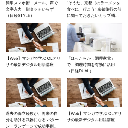
簡単スマホ術 メール、声で
“そうだ、京都（のラーメンを
文字入力 指タッチいらず
食べに）行こう” 京都旅行の前
（日経STYLE）
に知っておきたいカップ麺
（カカクコムマガジン）
【Web】マンガで学ぶ OLアリ
「ほったらかし調理家電」
サの最新デジタル用語講座
で、調理時間を有効に活用
（日経DUAL）
過去の両立経験が、将来の自
【Web】マンガで学ぶ OLアリ
分を助ける武器になる パター
サの最新デジタル用語講座
ン・ランゲージで成功事例集