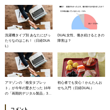
をつくる。「もうダメだ！」
の前にやっておくべきことと
は（日経DUAL）
洗濯機タイプ別 あなたにぴっ
DUAL女性、働き続けるときの
たりなのはこれ！（日経DUA
障害は？
L）
アマゾンの「格安タブレッ
初心者でも安心！かんたんお
ト」が今年の驚きだった 16年
せち入門（日経DUAL）
の「画期的デジタル製品」3選
【日経トレンディネット】
コメント