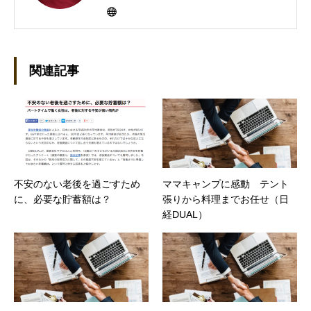
にHP100LXと出会ったのをきかっけに、フリ
ーライターとして雑誌、書籍などで執筆するよ
うになり、1997年に上京して技術評論社に入
社。その後再び独立し、2001年に「マイカ」を
設立。主な業務は、一般誌や専門誌、業界紙や
関連記事
新聞、Web媒体などBtoCコンテンツ、および広
告やカタログ、導入事例などBtoBコンテンツの
制作。プライベートでは、井上円了哲学塾の第
一期修了生として「哲学カフェ＠神保町」の世
話人、2020年以降は「なごテツ」のオンライン
カフェの世話人を務める。趣味は考えること。
不安のない老後を過ごすため
ママキャンプに感動 テント
に、必要な貯蓄額は？
張りから料理までお任せ（日
経DUAL）