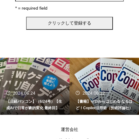
* = required field
2024.06.24
2024.06.12
【日経パソコン】（6/24号）【生
【書籍】ゼロからはじめる なるほ
成AIで日常が劇的変化 最終回】 A
ど！Copilot活用術（技術評論社）
I時代のアプリケーション／サービ
ス
運営会社