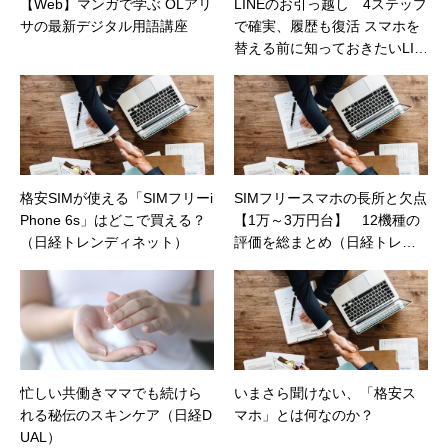
【Web】マンガで学ぶ OLアリ
LINEのお引っ越し 4ステップ
サの最新デジタル用語講座
で確実、履歴も復活 スマホを
替える前に知っておきたいLIN
E移行術（下）（日経STYLE）
格安SIMが使える「SIMフリーi
SIMフリースマホの長所と欠点
Phone 6s」はどこで買える？
【1万～3万円台】 12機種の
（日経トレンディネット）
評価を総まとめ（日経トレン
ディネット）
忙しい共働きママでも続けら
いまさら聞けない、「格安ス
れる秘伝のスキンケア（日経D
マホ」とは何なのか？
UAL）