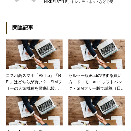
NIKKEI STYLE、トレンディネットなどで記事
を執筆しています。 現在、Steamのゲームを紹
介するSteam Maniaを運営中！ ●連絡先 ブロ
グ：https://steammania.tokyo/ メール：
mina@office-mica.com
関連記事
コスパ高スマホ「P9 lite」「R
セルラー版iPadの得する買い
EI」はどちらが買い？ SIMフ
方 ドコモ・au・ソフトバン
リーの人気機種を徹底比較
ク・SIMフリー版で試算（日経
（日経トレンディネット）
トレンディネット）