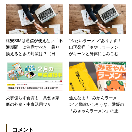
格安SIMは通信が使えない「不
“冷たいラーメン”あります！
通期間」に注意すべき 乗り
山形発祥「冷やしラーメン」
換えるときの対策は？（日経
がキーンと身体にしみこむウ
トレンディネット）
マさ（カカクコムマガジン）
栄養偏らず食育も！共働き家
焦んなよ！ “みかんラーメ
庭の外食・中食活用ワザ
ン”と勘違いしそうな、愛媛の
「みきゃんラーメン」の正体
とは？（価格コムマガジン）
コメント