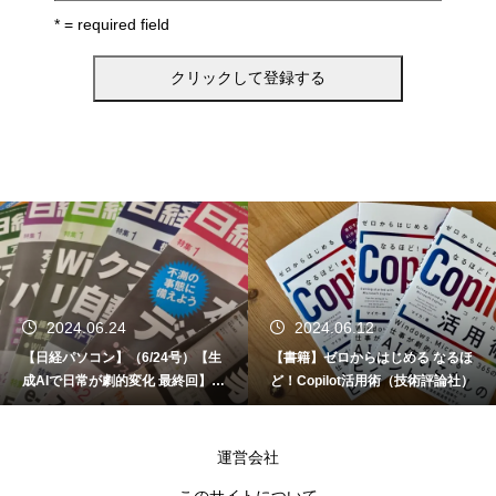
* = required field
2024.06.24
2024.06.12
【日経パソコン】（6/24号）【生
【書籍】ゼロからはじめる なるほ
成AIで日常が劇的変化 最終回】 A
ど！Copilot活用術（技術評論社）
I時代のアプリケーション／サービ
ス
運営会社
このサイトについて