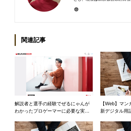
ーとして雑誌、書籍などで執筆
び独立し、2001年に「マイ
などBtoCコンテンツ、および
トでは、井上円了哲学塾の第一
関連記事
「なごテツ」のオンラインカフ
解説者と選手の経験でぜるにゃんが
【Web】マン
わかったプロゲーマーに必要な実績
新デジタル用
と人脈