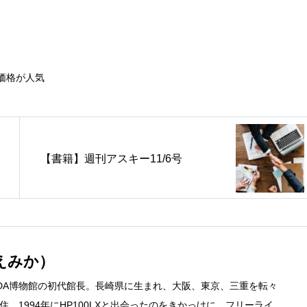
価格が人気
【書籍】週刊アスキー11/6号
えみか）
DA博物館の初代館長。長崎県に生まれ、大阪、東京、三重を転々
。1994年にHP100LXと出会ったのをきかっけに、フリーライタ