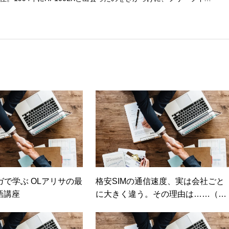
するようになり、1997年に上京して技術評論社に入社。その後再
カ」を設立。主な業務は、一般誌や専門誌、業界紙や新聞、Web媒体
広告やカタログ、導入事例などBtoBコンテンツの制作。プライベー
期修了生として「哲学カフェ＠神保町」の世話人、2020年以降は
ェの世話人を務める。趣味は考えること。
ガで学ぶ OLアリサの最
格安SIMの通信速度、実は会社ごと
語講座
に大きく違う。その理由は……（日
経トレンディネット）