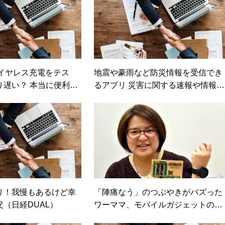
のワイヤレス充電をテス
地震や豪雨など防災情報を受信でき
り遅い？ 本当に便利な
るアプリ 災害に関する速報や情報か
日経トレンディネッ
ら防犯情報やJアラートまで対応す
「Yahoo! 防災速報」（日経DUAL）
り！我慢もあるけど幸
「陣痛なう」のつぶやきがバズった
（日経DUAL）
ワーママ、モバイルガジェットの魅
力を語る（価格.comマガジン）