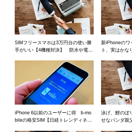
SIMフリースマホは3万円台の使い勝
新iPhone
手がいい【4機種対決】 防水や電子
ト、実はかな
マネー、自撮りにも対応（日経トレ
機能なのか【
ンディネット）
ト】
iPhone 6以前のユーザーに得 b-mo
泳げ、鯉のぼ
bileの格安SIM【日経トレンディネッ
せなパンダ親父
ト】