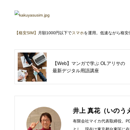
【格安SIM】
月額1000円以下で
スマホ
を運用。低速ながら格安
【Web】マンガで学ぶ OLアリサの
最新デジタル用語講座
井上 真花（いのう
有限会社マイカ代表取締役。P
とし、現在は東京都台東区に在住