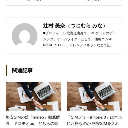
辻村 美奈（つじむら みな）
■プロフィール 北海道出身で、PCゲームのゲー
ムヲタ。ゲームライターとして、価格コムや
NIKKEI STYLE、トレンディネットなどで記事
を執筆しています。 現在、Steamのゲームを紹
介するSteam Maniaを運営中！ ●連絡先 ブロ
グ：https://steammania.tokyo/ メール：
mina@office-mica.com
関連記事
格安SIMの雄「mineo」徹底解
「SIMフリーiPhone 8」は本当
説 ドコモとau、どちらの端
にお得なのか 格安SIMを入れ