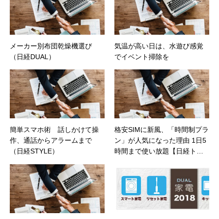
メーカー別布団乾燥機選び
気温が高い日は、水遊び感覚
（日経DUAL）
でイベント掃除を
簡単スマホ術 話しかけて操
格安SIMに新風、「時間制プラ
作、通話からアラームまで
ン」が人気になった理由 1日5
（日経STYLE）
時間まで使い放題【日経トレ
ンディネット】