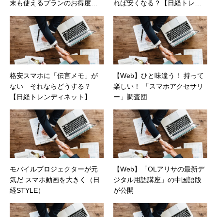
末も使えるプランのお得度
れば安くなる？【日経トレン
は？
ディネット】
格安スマホに「伝言メモ」が
【Web】ひと味違う！ 持って
ない それならどうする？
楽しい！ 「スマホアクセサリ
【日経トレンディネット】
ー」調査団
モバイルプロジェクターが元
【Web】「OLアリサの最新デ
気だ スマホ動画を大きく（日
ジタル用語講座」の中国語版
経STYLE）
が公開