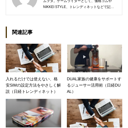
ムヲタ。ゲームライターとして、価格コムや
NIKKEI STYLE、トレンディネットなどで記事
を執筆しています。 現在、Steamのゲームを紹
介するSteam Maniaを運営中！ ●連絡先 ブロ
グ：https://steammania.tokyo/ メール：
mina@office-mica.com
関連記事
入れるだけでは使えない、格
DUAL家族の健康をサポートす
安SIMの設定方法をやさしく解
るジューサー活用術（日経DU
説（日経トレンディネット）
AL）