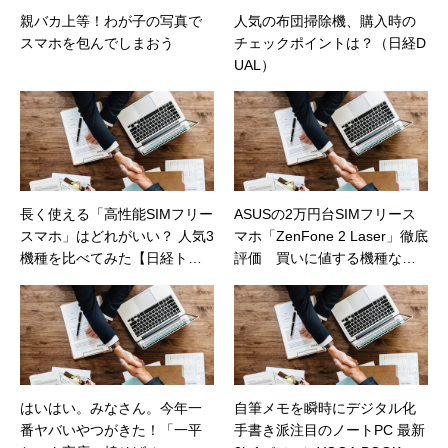
親バカ上等！わが子の写真で
人気の布団掃除機、購入時の
スマホを包んでしまおう
チェックポイントは？（日経D
UAL）
長く使える「高性能SIMフリー
ASUSの2万円台SIMフリース
スマホ」はどれがいい？ 人気3
マホ「ZenFone 2 Laser」徹底
機種を比べてみた【日経トレ
評価 買いに値する機種なの
ンディネット】
か？（日経トレンディネッ
ト）
はいはい。みなさん。今年一
自筆メモを瞬時にデジタル化
番ヤバいやつがきた！「一平
手書き派注目のノートPC 最新