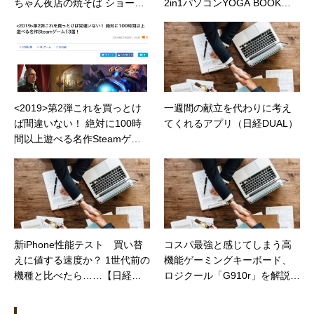
ちゃん夜店の焼そば ショート
2in1パソコンYOGA BOOKを
ケーキ味」は12/5発売！（カ
試してみた（日経STYLE）
カクコムマガジン）
<2019>第2弾これを買っとけ
一週間の献立を代わりに考え
ば間違いない！ 絶対に100時
てくれるアプリ（日経DUAL）
間以上遊べる名作Steamゲー
ム13選！
新iPhone性能テスト 買い替
コスパ最強と感じてしまう高
えに値する速度か？ 1世代前の
機能ゲーミングキーボード、
機種と比べたら……【日経ト
ロジクール「G910r」を解説
レンディネット】
（価格.comマガジン）