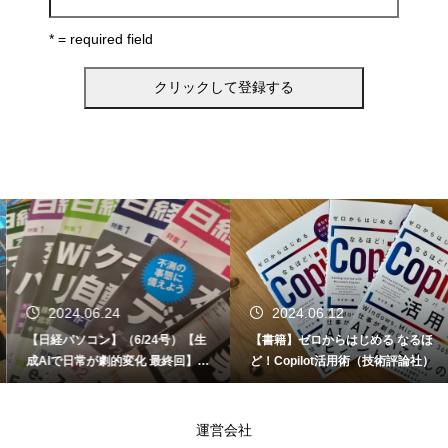
* = required field
2024.06.24
2024.06.12
【日経パソコン】（6/24号）【生
【書籍】ゼロからはじめる なるほ
成AIで日常が劇的変化 最終回】 A
ど！Copilot活用術（技術評論社）
I時代のアプリケーション／サービ
ス
運営会社