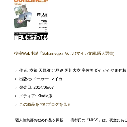
投稿Web小説『Sohzine.jp』Vol.3 (マイカ文庫;騒人選書)
作者:
樹都,天野雅,北見遼,阿川大樹,宇佐美ダイ,かたやま伸枝
出版社/メーカー:
マイカ
発売日:
2014/05/07
メディア:
Kindle版
この商品を含むブログを見る
騒人編集部お勧め作品を掲載！ 樹都氏の「MISS」は、夜空にあ