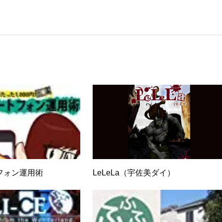
するようになり、1997年に上京して技術評論社に入社。その後再
カ」を設立。主な業務は、一般誌や専門誌、業界紙や新聞、Web媒体
広告やカタログ、導入事例などBtoBコンテンツの制作。プライベー
期修了生として「哲学カフェ＠神保町」の世話人、2020年以降は
ェの世話人を務める。趣味は考えること。
フォン運用術
LeLeLa（宇佐美ダイ）