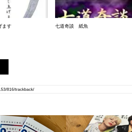
げます
七道奇談 紙魚