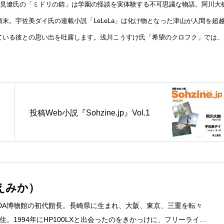
北見遼氏の「ミドリの錆」は学園の怪談を実体験する不可思議な物語。阿川大
末。宇佐美ダイ氏の連載小説「LeLeLa」は化け物となった津山が人間を超
ている彼との思い出を吐露します。浅川こうすけ氏「希望のクロフク」では、
投稿Web小説『Sohzine.jp』Vol.1
えみか）
DA博物館の初代館長。長崎県に生まれ、大阪、東京、三重を転々
。1994年にHP100LXと出会ったのをきかっけに、フリーライタ