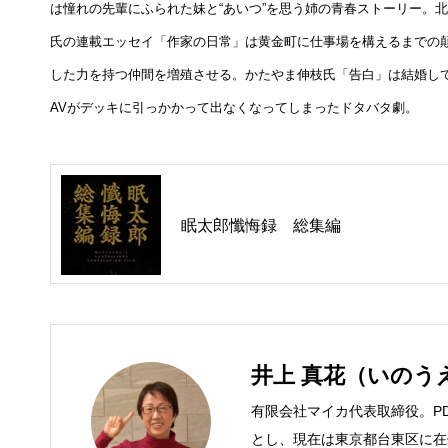
は憧れの先輩にふられた妹と“あいつ”を思う姉の青春ストーリー。
氏の連載エッセイ「作家の日常」は黄金町に仕事場を構えるまでの顛
した力を持つ仲間を増殖させる。かたやま伸枝氏「告白」は結婚し
AVがデッキに引っかかって出なくなってしまったドタバタ劇。
眠太郎懺悔録 総集編
井上 真花（いのう
有限会社マイカ代表取締役。P
とし、現在は東京都台東区に在住