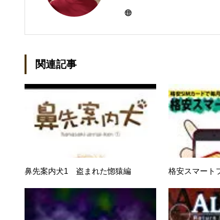
ーとして雑誌、書籍などで執筆
び独立し、2001年に「マイ
などBtoCコンテンツ、および
トでは、井上円了哲学塾の第一
関連記事
「なごテツ」のオンラインカフ
鼻先案内犬1 盗まれた惚猿編
格安スマート