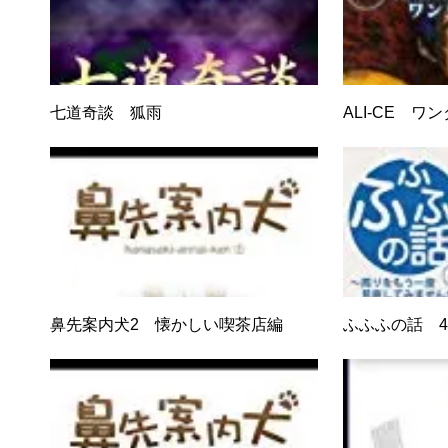
七道奇談 狐雨
ALI-CE 
鼻先案内犬2 懐かしい喫茶店編
ふふふの話 4