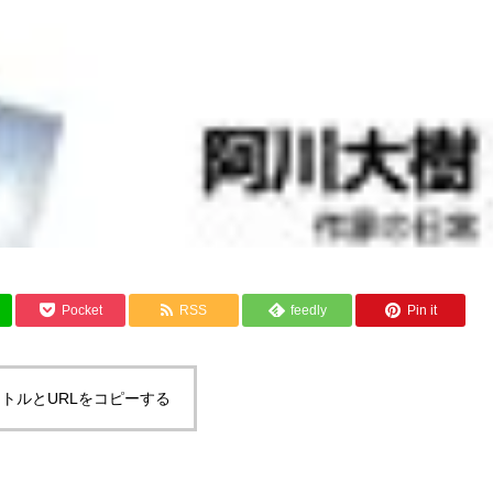
Pocket
RSS
feedly
Pin it
トルとURLをコピーする