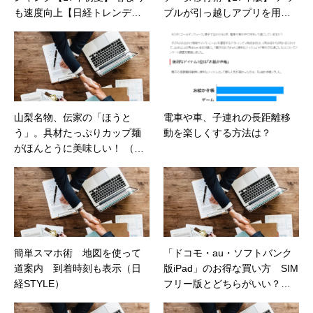
も速度向上【日経トレンディ
プルが引っ越しアプリを用意
ネット】
【日経トレンディネット】
山梨名物、伝家の「ほうと
電車や車、子連れの長距離移
う」。具材たっぷりカップ麺
動を楽しくする方法は？
がほんとうに美味しい！ （価
格.comマガジン）
簡単スマホ術 地図を使って
「ドコモ・au・ソフトバンク
道案内 到着時刻も表示（日
版iPad」のお得な買い方 SIM
経STYLE）
フリー版とどちらがいい？
（日経トレンディネット）