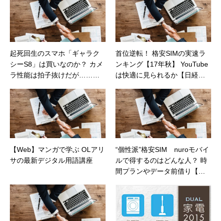
起死回生のスマホ「ギャラク
首位逆転！ 格安SIMの実速ラ
シーS8」は買いなのか？ カメ
ンキング【17年秋】 YouTube
ラ性能は拍子抜けだが……
は快適に見られるか【日経ト
【日経トレンディネット】
レンディネット】
【Web】マンガで学ぶ OLアリ
“個性派”格安SIM nuroモバイ
サの最新デジタル用語講座
ルで得するのはどんな人？ 時
間プランやデータ前借り【日
経トレンディネット】