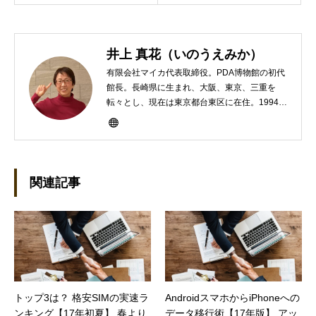
井上 真花（いのうえみか）
有限会社マイカ代表取締役。PDA博物館の初代
館長。長崎県に生まれ、大阪、東京、三重を
転々とし、現在は東京都台東区に在住。1994年
にHP100LXと出会ったのをきかっけに、フリ
ーライターとして雑誌、書籍などで執筆するよ
うになり、1997年に上京して技術評論社に入
社。その後再び独立し、2001年に「マイカ」を
設立。主な業務は、一般誌や専門誌、業界紙や
関連記事
新聞、Web媒体などBtoCコンテンツ、および広
告やカタログ、導入事例などBtoBコンテンツの
制作。プライベートでは、井上円了哲学塾の第
一期修了生として「哲学カフェ＠神保町」の世
話人、2020年以降は「なごテツ」のオンライン
カフェの世話人を務める。趣味は考えること。
トップ3は？ 格安SIMの実速ラ
AndroidスマホからiPhoneへの
ンキング【17年初夏】 春より
データ移行術【17年版】 アッ