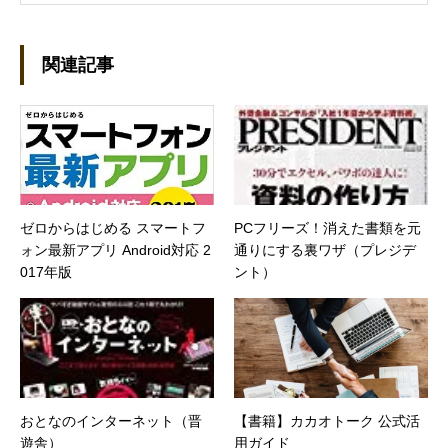
うになり、1997年に上京して技術評論社に入
社。その後再び独立し、2001年に「マイカ」を
設立。主な業務は、一般誌や専門誌、業界紙や
関連記事
新聞、Web媒体などBtoCコンテンツ、および広
告やカタログ、導入事例などBtoBコンテンツの
制作。プライベートでは、井上円了哲学塾の第
一期修了生として「哲学カフェ＠神保町」の世
話人、2020年以降は「なごテツ」のオンライン
カフェの世話人を務める。趣味は考えること。
ゼロからはじめる スマートフ
PCフリーズ！消えた書類を元
ォン最新アプリ Android対応 2
通りにする裏ワザ（プレジデ
017年版
ント）
おとなのインターネット（晋
【書籍】カカオトーク 公式活
遊舎）
用ガイド