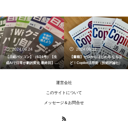
2024.06.24
2024.06.12
【日経パソコン】（6/24号）【生
【書籍】ゼロからはじめる なるほ
成AIで日常が劇的変化 最終回】 A
ど！Copilot活用術（技術評論社）
I時代のアプリケーション／サービ
ス
運営会社
このサイトについて
メッセージ＆お問合せ