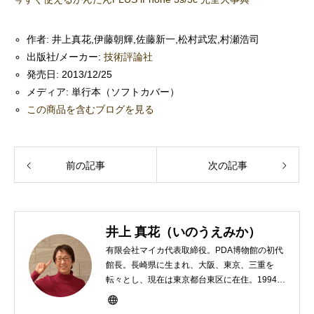
作者:
井上真花,伊藤朝輝,佐藤新一,松村武宏,村瀬浩司
出版社/メーカー:
技術評論社
発売日:
2013/12/25
メディア:
単行本（ソフトカバー）
この商品を含むブログを見る
前の記事
次の記事
井上 真花（いのうえみか）
有限会社マイカ代表取締役。PDA博物館の初代
館長。長崎県に生まれ、大阪、東京、三重を
転々とし、現在は東京都台東区に在住。1994年
にHP100LXと出会ったのをきかっけに、フリ
ーライターとして雑誌、書籍などで執筆するよ