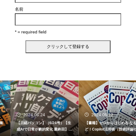
名前
* = required field
2024.06.24
2024.06.12
【日経パソコン】（6/24号）【生
【書籍】ゼロからはじめる なるほ
成AIで日常が劇的変化 最終回】 A
ど！Copilot活用術（技術評論社）
I時代のアプリケーション／サービ