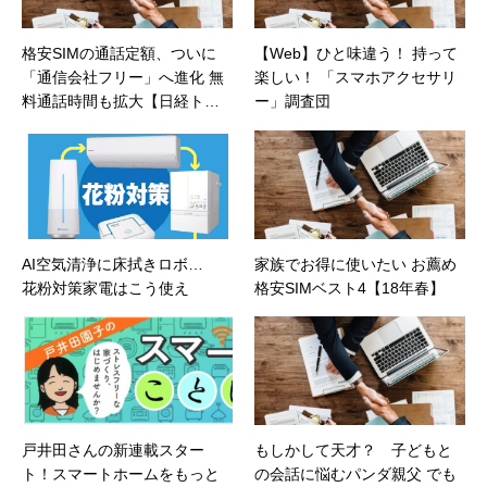
格安SIMの通話定額、ついに
【Web】ひと味違う！ 持って
「通信会社フリー」へ進化 無
楽しい！ 「スマホアクセサリ
料通話時間も拡大【日経トレ
ー」調査団
ンディネット】
AI空気清浄に床拭きロボ…
家族でお得に使いたい お薦め
花粉対策家電はこう使え
格安SIMベスト4【18年春】
戸井田さんの新連載スター
もしかして天才？ 子どもと
ト！スマートホームをもっと
の会話に悩むパンダ親父 でも