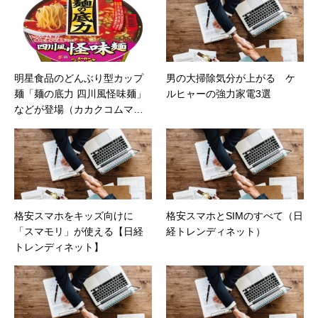
独特のとんこつスープをリア
ルに再現（価格コムマガジ
ン）
明星食品のどんぶり型カップ
男の大掃除気分が上がる ケ
麺「麺の底力 四川風怪味麺」
ルヒャーの強力家電3選
などが登場（カカクコムマガ
ジン）
格安スマホをキッズ向けに
格安スマホとSIMのすべて（日
「スマモリ」が使える【日経
経トレンディネット）
トレンディネット】