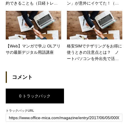
約できることも（日経トレン
ン」が意外にイケてた！（カ
ディネット）
カクコムマガジン）
【Web】マンガで学ぶ OLアリ
格安SIMでテザリングをお得に
サの最新デジタル用語講座
使うときの注意点とは？ ノ
ートパソコンを外出先で活用
（日経トレンディネット）
コメント
0 トラックバック
トラックバックURL