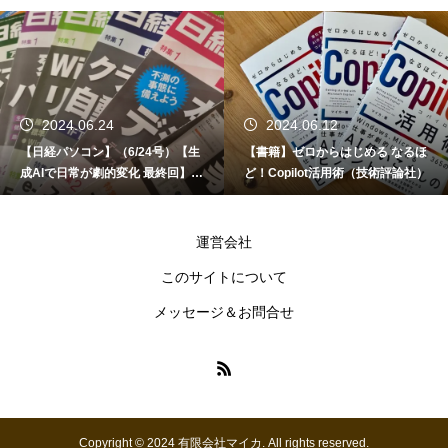
2024.06.24
2024.06.12
【日経パソコン】（6/24号）【生
【書籍】ゼロからはじめる なるほ
成AIで日常が劇的変化 最終回】 A
ど！Copilot活用術（技術評論社）
I時代のアプリケーション／サービ
ス
運営会社
このサイトについて
メッセージ＆お問合せ
Copyright © 2024 有限会社マイカ. All rights reserved.