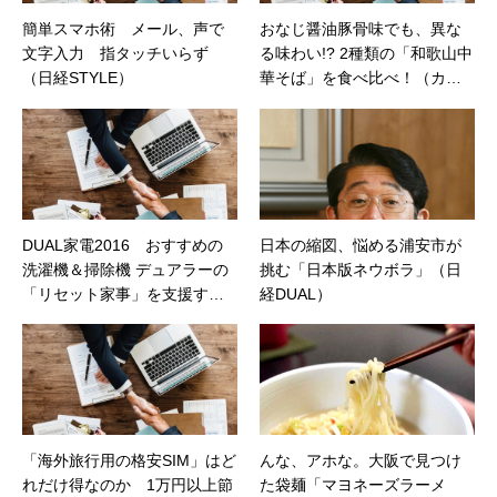
簡単スマホ術 メール、声で
おなじ醤油豚骨味でも、異な
文字入力 指タッチいらず
る味わい!? 2種類の「和歌山中
（日経STYLE）
華そば」を食べ比べ！（カカ
クコムマガジン）
DUAL家電2016 おすすめの
日本の縮図、悩める浦安市が
洗濯機＆掃除機 デュアラーの
挑む「日本版ネウボラ」（日
「リセット家事」を支援する
経DUAL）
「掃除機」と「洗濯機」を発
表！（日経DUAL）
「海外旅行用の格安SIM」はど
んな、アホな。大阪で見つけ
れだけ得なのか 1万円以上節
た袋麺「マヨネーズラーメ