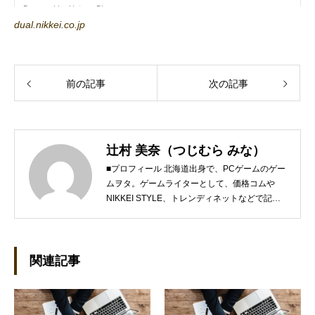
dual.nikkei.co.jp
前の記事
次の記事
辻村 美奈（つじむら みな）
■プロフィール 北海道出身で、PCゲームのゲー
ムヲタ。ゲームライターとして、価格コムや
NIKKEI STYLE、トレンディネットなどで記事
を執筆しています。 現在、Steamのゲームを紹
介するSteam Maniaを運営中！ ●連絡先 ブロ
グ：https://steammania.tokyo/ メール：
mina@office-mica.com
関連記事