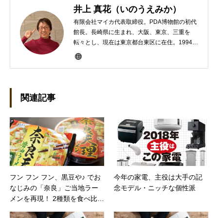
井上 真花（いのうえみか）
有限会社マイカ代表取締役。PDA博物館の初代
館長。長崎県に生まれ、大阪、東京、三重を
転々とし、現在は東京都台東区に在住。1994年
にHP100LXと出会ったのをきかっけに、フリ
ーライターとして雑誌、書籍などで執筆するよ
うになり、1997年に上京して技術評論社に入
社。その後再び独立し、2001年に「マイカ」を
設立。主な業務は、一般誌や専門誌、業界紙や
関連記事
新聞、Web媒体などBtoCコンテンツ、および広
告やカタログ、導入事例などBtoBコンテンツの
制作。プライベートでは、井上円了哲学塾の第
一期修了生として「哲学カフェ＠神保町」の世
話人、2020年以降は「なごテツ」のオンライン
カフェの世話人を務める。趣味は考えること。
フン フン フン、黒豆や♪ でお
今年の家電、主役は大手の記
なじみの「奈良」ご当地ラー
念モデル・ニッチな個性派
メンを再現！ 2種類を食べ比べ
ると、意外な発見が（価格コ