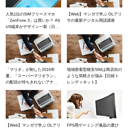
人気1位のSIMフリースマホ
【Web】マンガで学ぶ OLアリ
「ZenFone 3」は買いか？ AS
サの最新デジタル用語講座
US端末がデザイン一新（日経
トレンディネット）
「マリオ」が制した2016年
地域密着型格安SIMは商店街の
夏。「スーパーマリオラン」
ような気軽さが強み【日経ト
の配信が待ちきれないアナタ
レンディネット】
にはこれ！（カカクコムマガ
ジン）
【Web】マンガで学ぶ OLアリ
FPS用ゲーミング液晶の選び