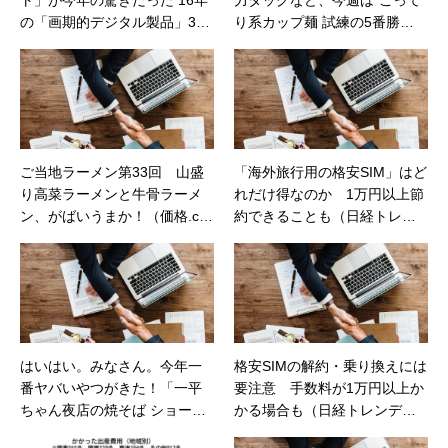
の「画期的デジタル製品」3選
り系カップ麺 試練の5番勝
【日経トレンディネット】
負”！（価格コムマガジン）
ご当地ラーメン第33回 山盛
「海外旅行用の格安SIM」はど
り高菜ラーメンと牛骨ラーメ
れだけ得なのか 1万円以上節
ン、がばいうまか！（価格.co
約できることも（日経トレン
mマガジン）
ディネット）
はいはい。みなさん。今年一
格安SIMの解約・乗り換えには
番ヤバいやつがきた！「一平
要注意 手数料が1万円以上か
ちゃん夜店の焼そば ショート
かる場合も（日経トレンディ
ケーキ味」は12/5発売！（カ
ネット）