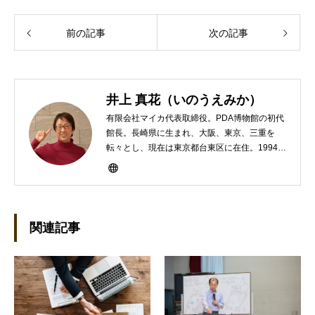
前の記事
次の記事
井上 真花（いのうえみか）
有限会社マイカ代表取締役。PDA博物館の初代
館長。長崎県に生まれ、大阪、東京、三重を
転々とし、現在は東京都台東区に在住。1994年
にHP100LXと出会ったのをきかっけに、フリ
ーライターとして雑誌、書籍などで執筆するよ
うになり、1997年に上京して技術評論社に入
社。その後再び独立し、2001年に「マイカ」を
設立。主な業務は、一般誌や専門誌、業界紙や
関連記事
新聞、Web媒体などBtoCコンテンツ、および広
告やカタログ、導入事例などBtoBコンテンツの
制作。プライベートでは、井上円了哲学塾の第
一期修了生として「哲学カフェ＠神保町」の世
話人、2020年以降は「なごテツ」のオンライン
カフェの世話人を務める。趣味は考えること。