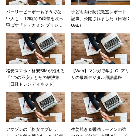
パーリーピーポーもそうでな
子ども向け防犯教室レポート
い人も！ 12時間の時差を吹っ
記事、公開されました（日経D
飛ばす「ドデカミン ブラジリ
UAL）
アンエナジー」発売（カカク
コムマガジン）
格安スマホ・格安SIMが抱える
【Web】マンガで学ぶ OLアリ
「4つの不安」とその解決策
サの最新デジタル用語講座
（日経トレンディネット）
アマゾンの「格安タブレッ
生姜焼き＆醤油ラーメンの強
ト」が今年の驚きだった 16年
力タッグなど、今週は“こって