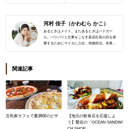
河村 佳子（かわむら かこ）
あるときはメイド。またあるときはバドガー
ル。バリバリと仕事をこなす真花社長の目を保
養するためにマイカに入社。色物担当。本業は
管理部門。総務・経理の仕事を担当している。
●これまでの主な仕事 短大卒業後、金融系の職
に就くものの阪神大震災に遭い転職。 大阪で不
動産会社に入社し、独学で宅地建物取引主任者
関連記事
の資格を取得。その後、華麗なる転身を試みる
べく上京。設立して間もない会社に携わること
が多かったので、総務的な社内整備を得意とす
る。●連絡先 メール：kako@office-mica.com
古民家カフェで夏満喫のピザ
【地元の飲食店を応援しよ
う】鶯谷の「OCEAN SANDWI
CH SHOP」