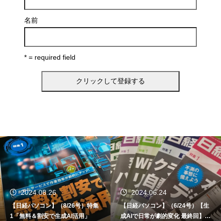
名前
* = required field
2024.06.24
2024.06.12
【日経パソコン】（6/24号）【生
【書籍】ゼロからはじめる なる
成AIで日常が劇的変化 最終回】 A
ど！Copilot活用術（技術評論社