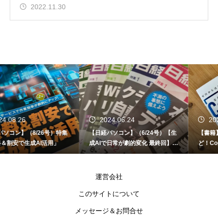
2022.11.30
2024.06.24
2024.06.12
号）特集
【日経パソコン】（6/24号）【生
【書籍】ゼロからはじめる
用」
成AIで日常が劇的変化 最終回】 A
ど！Copilot活用術（技
I時代のアプリケーション／サービ
ス
運営会社
このサイトについて
メッセージ＆お問合せ