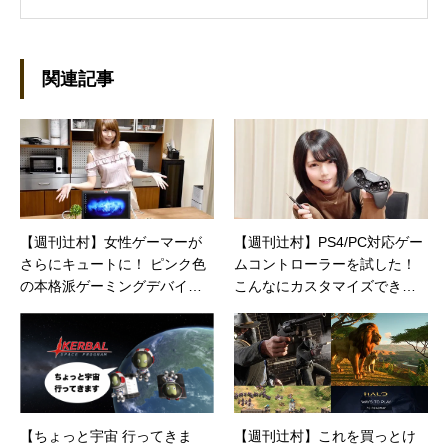
を執筆しています。 現在、Steamのゲームを紹
介するSteam Maniaを運営中！ ●連絡先 ブロ
グ：https://steammania.tokyo/ メール：
mina@office-mica.com
関連記事
【週刊辻村】女性ゲーマーが
【週刊辻村】PS4/PC対応ゲー
さらにキュートに！ ピンク色
ムコントローラーを試した！
の本格派ゲーミングデバイス
こんなにカスタマイズできる
を揃えちゃった
なんて…
【ちょっと宇宙 行ってきま
【週刊辻村】これを買っとけ