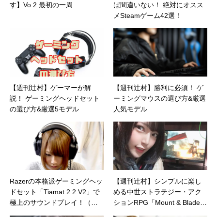
す】Vo.2 最初の一周
ば間違いない！ 絶対にオスス
メSteamゲーム42選！
【週刊辻村】ゲーマーが解
【週刊辻村】勝利に必須！ ゲ
説！ ゲーミングヘッドセット
ーミングマウスの選び方&厳選
の選び方&厳選5モデル
人気モデル
Razerの本格派ゲーミングヘッ
【週刊辻村】シンプルに楽し
ドセット「Tiamat 2.2 V2」で
める中世ストラテジー・アク
極上のサウンドプレイ！（価
ションRPG「Mount & Blade I
格.comマガジン）
I: Bannerlord」