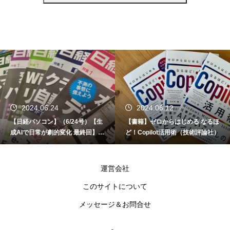
2024.06.24
2024.06.12
【日経パソコン】（6/24号）【生
【書籍】ゼロからはじめる なるほ
成AIで日常が劇的変化 最終回】 A
ど！Copilot活用術（技術評論社）
I時代のアプリケーション／サービ
ス
運営会社
このサイトについて
メッセージ＆お問合せ