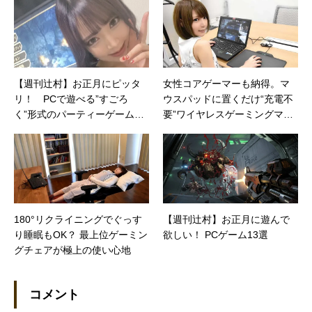
【週刊辻村】お正月にピッタ
女性コアゲーマーも納得。マ
リ！ PCで遊べる”すごろ
ウスパッドに置くだけ“充電不
く”形式のパーティーゲーム
要”ワイヤレスゲーミングマウ
「Pummel Party」
ス
180°リクライニングでぐっす
【週刊辻村】お正月に遊んで
り睡眠もOK？ 最上位ゲーミン
欲しい！ PCゲーム13選
グチェアが極上の使い心地
コメント