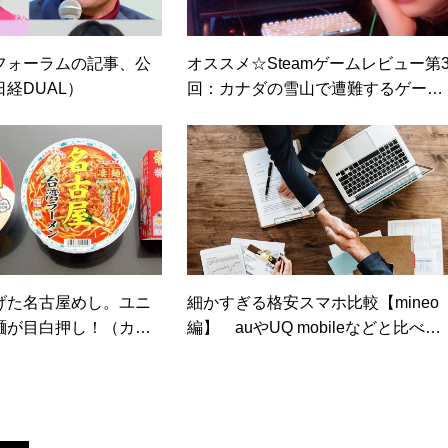
フォーラムの記事、公
オススメ☆Steamゲームレビュー第
経DUAL）
回：カナダの雪山で遭難するゲーム
「The Long Dark」で7日間サバイバ
ル体験してみた！
げた名古屋めし。ユニ
細かすぎる格安スマホ比較【mineo
麺が目白押し！（カカ
編】 auやUQ mobileなどと比べた
ン）
お得度を表でチェック（日経トレン
ディネット）