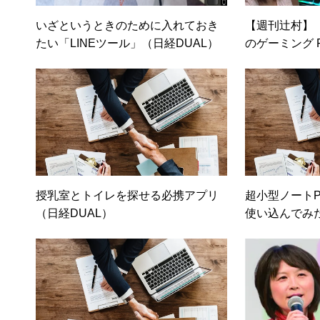
いざというときのために入れておき
【週刊辻村】「
たい「LINEツール」（日経DUAL）
のゲーミング 
授乳室とトイレを探せる必携アプリ
超小型ノート
（日経DUAL）
使い込んでみ
ドの使い心地
ィネット）