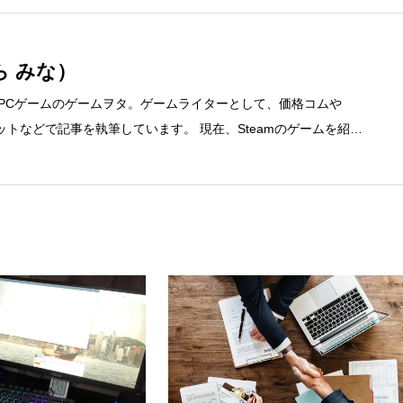
ら みな）
、PCゲームのゲームヲタ。ゲームライターとして、価格コムや
ディネットなどで記事を執筆しています。 現在、Steamのゲームを紹介
先 ブログ：https://steammania.tokyo/ メール：mina@office-