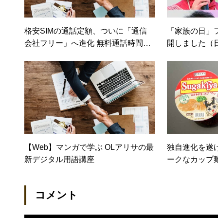
格安SIMの通話定額、ついに「通信
「家族の日」
会社フリー」へ進化 無料通話時間も
開しました（日
拡大【日経トレンディネット】
【Web】マンガで学ぶ OLアリサの最
独自進化を遂
新デジタル用語講座
ークなカップ
クコムマガジ
コメント