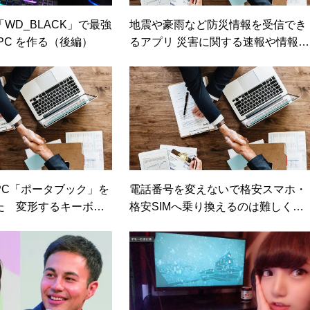
WD_BLACK」で最強
地震や豪雨など防災情報を受信でき
PC を作る（後編）
るアプリ 災害に関する速報や情報か
ら防犯情報やJアラートまで対応す
「Yahoo! 防災速報」（日経DUAL）
PC「ポータブック」を
電話番号を変えないで格安スマホ・
た 変形するキーボー
格安SIMへ乗り換えるのは難しくな
は……（日経トレンデ
い（日経トレンディネット）