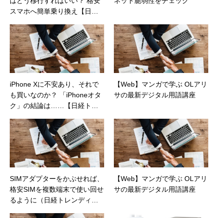
はどう移行すればいい？ 格安
ネット脆弱性をチェック
スマホへ簡単乗り換え【日経
トレンディネット】
iPhone Xに不安あり、それで
【Web】マンガで学ぶ OLアリ
も買いなのか？ 「iPhoneオタ
サの最新デジタル用語講座
ク」の結論は……【日経トレ
ンディネット】
SIMアダプターをかぶせれば、
【Web】マンガで学ぶ OLアリ
格安SIMを複数端末で使い回せ
サの最新デジタル用語講座
るように（日経トレンディネ
ット）