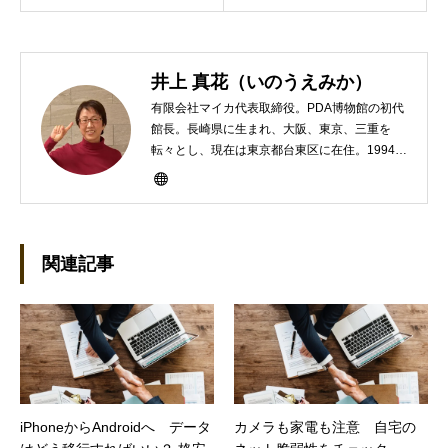
井上 真花（いのうえみか）
有限会社マイカ代表取締役。PDA博物館の初代
館長。長崎県に生まれ、大阪、東京、三重を
転々とし、現在は東京都台東区に在住。1994年
にHP100LXと出会ったのをきかっけに、フリ
ーライターとして雑誌、書籍などで執筆するよ
うになり、1997年に上京して技術評論社に入
社。その後再び独立し、2001年に「マイカ」を
設立。主な業務は、一般誌や専門誌、業界紙や
関連記事
新聞、Web媒体などBtoCコンテンツ、および広
告やカタログ、導入事例などBtoBコンテンツの
制作。プライベートでは、井上円了哲学塾の第
一期修了生として「哲学カフェ＠神保町」の世
話人、2020年以降は「なごテツ」のオンライン
カフェの世話人を務める。趣味は考えること。
iPhoneからAndroidへ データ
カメラも家電も注意 自宅の