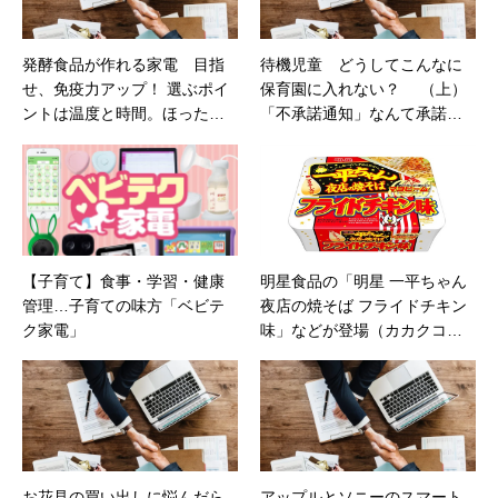
発酵食品が作れる家電 目指
待機児童 どうしてこんなに
せ、免疫力アップ！ 選ぶポイ
保育園に入れない？ （上）
ントは温度と時間。ほったら
「不承諾通知」なんて承諾で
かし調理家電として使えるも
きない！と約150人が集まった
のも！（日経DUAL）
イベント。ニュージーランド
や北欧に「待機児童」の言葉
がないのはなぜ？（日経DUA
L）
【子育て】食事・学習・健康
明星食品の「明星 一平ちゃん
管理…子育ての味方「ベビテ
夜店の焼そば フライドチキン
ク家電」
味」などが登場（カカクコム
マガジン）
お花見の買い出しに悩んだら
アップルとソニーのスマート