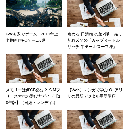
なのか？（価格コムマガジ
ン）
GWも家でゲーム！2019年上
攻める“日清砲”の第2弾！ 売り
半期新作PCゲーム5選！
切れ必至の「カップヌードル
リッチ 牛テールスープ味」が1
0/3発売（カカクコムマガジ
ン）
メモリーは何GB必要？ SIMフ
【Web】マンガで学ぶ OLアリ
リースマホの選び方ガイド【1
サの最新デジタル用語講座
6年版】（日経トレンディネッ
ト）