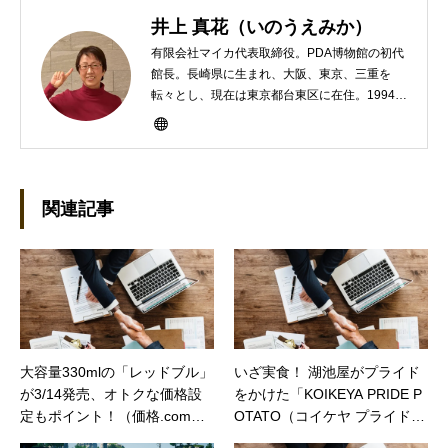
井上 真花（いのうえみか）
有限会社マイカ代表取締役。PDA博物館の初代
館長。長崎県に生まれ、大阪、東京、三重を
転々とし、現在は東京都台東区に在住。1994年
にHP100LXと出会ったのをきかっけに、フリ
ーライターとして雑誌、書籍などで執筆するよ
うになり、1997年に上京して技術評論社に入
社。その後再び独立し、2001年に「マイカ」を
設立。主な業務は、一般誌や専門誌、業界紙や
関連記事
新聞、Web媒体などBtoCコンテンツ、および広
告やカタログ、導入事例などBtoBコンテンツの
制作。プライベートでは、井上円了哲学塾の第
一期修了生として「哲学カフェ＠神保町」の世
話人、2020年以降は「なごテツ」のオンライン
カフェの世話人を務める。趣味は考えること。
大容量330mlの「レッドブル」
いざ実食！ 湖池屋がプライド
が3/14発売、オトクな価格設
をかけた「KOIKEYA PRIDE P
定もポイント！（価格.comマ
OTATO（コイケヤ プライド
ガジン）
ポテト）」は、どこまで本気