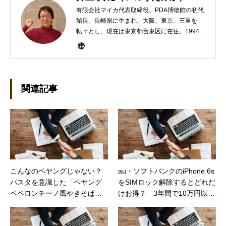
有限会社マイカ代表取締役。PDA博物館の初代
館長。長崎県に生まれ、大阪、東京、三重を
転々とし、現在は東京都台東区に在住。1994年
にHP100LXと出会ったのをきかっけに、フリ
ーライターとして雑誌、書籍などで執筆するよ
うになり、1997年に上京して技術評論社に入
社。その後再び独立し、2001年に「マイカ」を
設立。主な業務は、一般誌や専門誌、業界紙や
関連記事
新聞、Web媒体などBtoCコンテンツ、および広
告やカタログ、導入事例などBtoBコンテンツの
制作。プライベートでは、井上円了哲学塾の第
一期修了生として「哲学カフェ＠神保町」の世
話人、2020年以降は「なごテツ」のオンライン
カフェの世話人を務める。趣味は考えること。
こんなのペヤングじゃない？
au・ソフトバンクのiPhone 6s
パスタを意識した「ペヤング
をSIMロック解除するとどれだ
ペペロンチーノ風やきそば」
けお得？ 3年間で10万円以上
が2/20先行発売（価格コムマ
の節約もできる（日経トレン
ガジン）
ディネット）