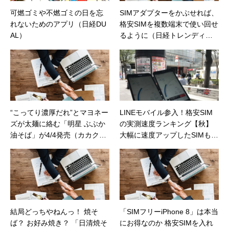
可燃ゴミや不燃ゴミの日を忘
SIMアダプターをかぶせれば、
れないためのアプリ（日経DU
格安SIMを複数端末で使い回せ
AL）
るように（日経トレンディネ
ット）
“こってり濃厚だれ”とマヨネー
LINEモバイル参入！格安SIM
ズが太麺に絡む「明星 ぶぶか
の実測速度ランキング【秋】
油そば」が4/4発売（カカクコ
大幅に速度アップしたSIMも
ムマガジン）
（日経トレンディネット）
結局どっちやねんっ！ 焼そ
「SIMフリーiPhone 8」は本当
ば？ お好み焼き？ 「日清焼そ
にお得なのか 格安SIMを入れ