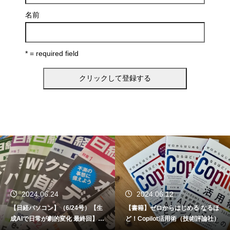
名前
* = required field
2024.06.24
2024.06.12
【日経パソコン】（6/24号）【生
【書籍】ゼロからはじめる なるほ
成AIで日常が劇的変化 最終回】 A
ど！Copilot活用術（技術評論社）
I時代のアプリケーション／サービ