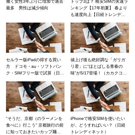
働く女性3年ぶりに増加で過去
トップ3は？ 格安SIMの実速ラ
最多 男性は減少傾向
ンキング【17年初夏】 春より
も速度向上【日経トレンディ
ネット】
セルラー版iPadの得する買い
値上げ後も絶好調な「ガリガ
方 ドコモ・au・ソフトバン
リ君」に“ほとばしる青春の
ク・SIMフリー版で試算（日経
味”が5/17登場！（カカクコム
トレンディネット）
マガジン）
“そうだ、京都（のラーメンを
iPhoneで格安SIMを使いたい
食べに）行こう” 京都旅行の前
が、どうすればいい？（日経
に知っておきたいカップ麺
トレンディネット）