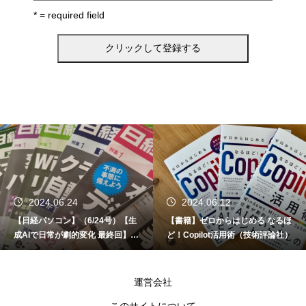
* = required field
2024.06.24
2024.06.12
【日経パソコン】（6/24号）【生
【書籍】ゼロからはじめる なるほ
成AIで日常が劇的変化 最終回】 A
ど！Copilot活用術（技術評論社）
I時代のアプリケーション／サービ
ス
運営会社
このサイトについて