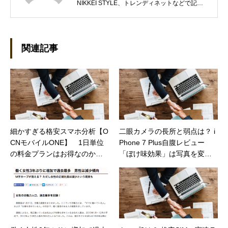
NIKKEI STYLE、トレンディネットなどで記事
を執筆しています。 現在、Steamのゲームを紹
介するSteam Maniaを運営中！ ●連絡先 ブロ
グ：https://steammania.tokyo/ メール：
mina@office-mica.com
関連記事
細かすぎる格安スマホ分析【O
二眼カメラの長所と弱点は？ i
CNモバイルONE】 1日単位
Phone 7 Plus自腹レビュー
の料金プランはお得なのか他
「ぼけ味効果」は写真を変え
社と比較（日経トレンディネ
るか【日経トレンディネッ
ット）
ト】