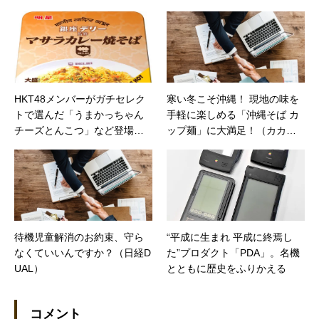
（カカクコムマガジン）
HKT48メンバーがガチセレク
寒い冬こそ沖縄！ 現地の味を
トで選んだ「うまかっちゃん
手軽に楽しめる「沖縄そば カ
チーズとんこつ」など登場
ップ麺」に大満足！（カカク
（カカクコムマガジン）
コムマガジン）
待機児童解消のお約束、守ら
“平成に生まれ 平成に終焉し
なくていいんですか？（日経D
た”プロダクト「PDA」。名機
UAL）
とともに歴史をふりかえる
コメント