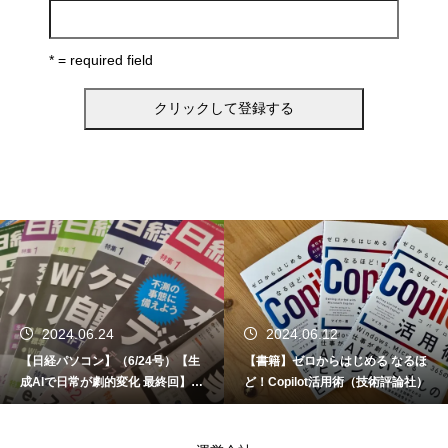
* = required field
2024.06.24
2024.06.12
【日経パソコン】（6/24号）【生
【書籍】ゼロからはじめる なるほ
成AIで日常が劇的変化 最終回】 A
ど！Copilot活用術（技術評論社）
I時代のアプリケーション／サービ
ス