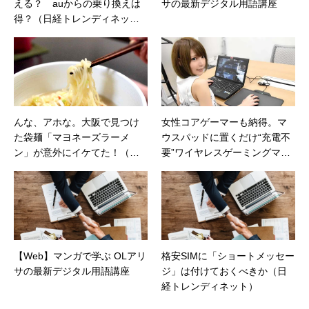
える？ auからの乗り換えは
サの最新デジタル用語講座
得？（日経トレンディネッ
ト）
んな、アホな。大阪で見つけ
女性コアゲーマーも納得。マ
た袋麺「マヨネーズラーメ
ウスパッドに置くだけ“充電不
ン」が意外にイケてた！（カ
要”ワイヤレスゲーミングマウ
カクコムマガジン）
ス
【Web】マンガで学ぶ OLアリ
格安SIMに「ショートメッセー
サの最新デジタル用語講座
ジ」は付けておくべきか（日
経トレンディネット）