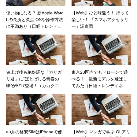
使い物になる？ 新Apple Watc
【Web】ひと味違う！ 持って
hの長所と欠点 OSや操作方法
楽しい！ 「スマホアクセサリ
に不満あり（日経トレンディ
ー」調査団
ネット）
値上げ後も絶好調な「ガリガ
東京23区内でもドローンで遊
リ君」に“ほとばしる青春の
べる！ 最新モデルを飛ばし
味”が5/17登場！（カカクコム
てみた（日経トレンディネッ
マガジン）
ト）
au系の格安SIMはiPhoneで使
【Web】マンガで学ぶ OLアリ