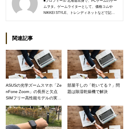
■プロフィール 北海道出身で、PCゲームのゲー
ムヲタ。ゲームライターとして、価格コムや
NIKKEI STYLE、トレンディネットなどで記事
を執筆しています。 現在、Steamのゲームを紹
介するSteam Maniaを運営中！ ●連絡先 ブロ
グ：https://steammania.tokyo/ メール：
mina@office-mica.com
関連記事
ASUSの光学ズームスマホ「Ze
部屋干しの「乾いてる？」問
nFone Zoom」の長所と欠点
題は除湿乾燥機で解決
SIMフリー高性能モデルの実力
は？（日経トレンディネッ
ト）