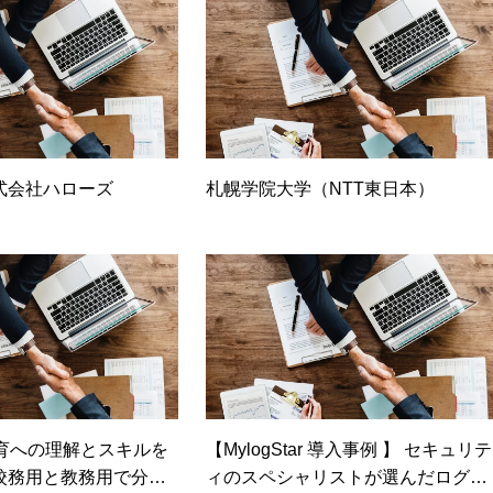
率を実現
式会社ハローズ
札幌学院大学（NTT東日本）
 教育への理解とスキルを
【MylogStar 導入事例 】 セキュリテ
校務用と教務用で分か
ィのスペシャリストが選んだログ管