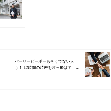
パーリーピーポーもそうでない人
も！ 12時間の時差を吹っ飛ばす「ド
デカミン ブラジリアンエナジー」発
売（カカクコムマガジン）