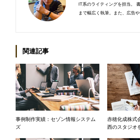
IT系のライティングを担当。 
まで幅広く執筆。また、広告や
年間におよそ200件の原稿を執筆
DVD/LCD/プリンタなど）、基
（SAN/NAS/LTO/SASな
統制・コンプライアンス/ネッ
関連記事
（KVMスイッチ/グループウェ
（.NET/BI/カタログ/各種
ル：kenta@office-mica.com
事例制作実績：セゾン情報システム
赤穂化成株式
ズ
西のスタジオ
育むコミュニ