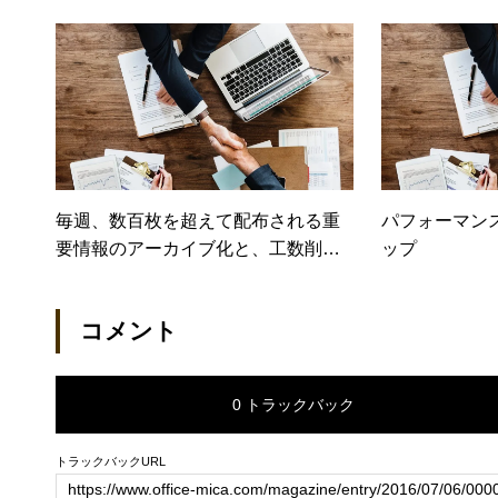
優れた携行性と堅牢性が解消 – 鹿児
れていたデバイスの
島市教育委員会
の一本化を実施
台高等学校・
毎週、数百枚を超えて配布される重
パフォーマン
要情報のアーカイブ化と、工数削減
ップ
を、Surface Pro 3 で実現 – 製鉄記念
八幡病院
コメント
0 トラックバック
トラックバックURL