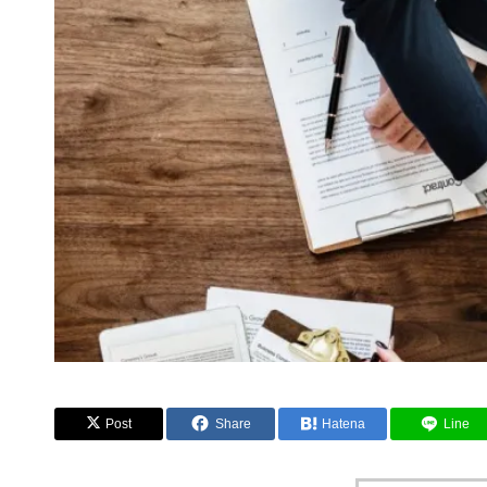
Post
Share
Hatena
Line