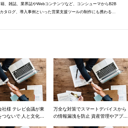
書籍、雑誌、業界誌やWebコンテンツなど、コンシューマからB2B
カタログ、導入事例といった営業支援ツールの制作にも携わる。
。●これまでの主な仕事 PC/周辺機器（CPU/DVD・BD・HD
幹システム（CRM/ERP/SFA/SOA/帳票など）、ストレージ
ど）、セキュリティ（BIOS/UTM/情報漏えい対策/デザスタリカバリ/内部
トワークセキュリティ/メールセキュリティなど）、ネットワーク
ア/サーバ/資産管理/シンクライアント/ホスティングなど）、その他
戦略/導入事例/パートナー取材など）…ほか、多数執筆。●連絡先 メー
会社様 テレビ会議が東
万全な対策でスマートデバイスから
をつないで 人と文化を
の情報漏洩を防止 資産管理やアプリ
ケーションインフラに
ケーション配信の機能で高い作業効