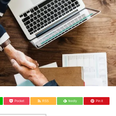
Pocket
RSS
feedly
Pin it