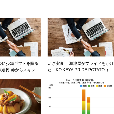
軽に少額ギフトを贈る
いざ実食！ 湖池屋がプライドをかけ
ェの割引券からスキンケ
た「KOIKEYA PRIDE POTATO（コ
でそろう「giftee」
イケヤ プライド ポテト）」は、ど
）
まで本気なのか？（価格コムマガジ
ン）