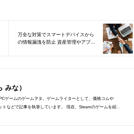
万全な対策でスマートデバイスから
の情報漏洩を防止 資産管理やアプリ
ケーション配信の機能で高い作業効
率を実現
ら みな）
、PCゲームのゲームヲタ。ゲームライターとして、価格コムや
ディネットなどで記事を執筆しています。 現在、Steamのゲームを紹介
先 ブログ：https://steammania.tokyo/ メール：mina@office-