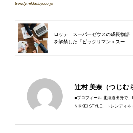
trendy.nikkeibp.co.jp
ロッテ スーパーゼウスの成長物語
を解禁した「ビックリマン＜スーパ
ーゼウス外伝＞」（カカクコムマガ
ジン）
辻村 美奈（つじむ
■プロフィール 北海道出身で
NIKKEI STYLE、トレン
するSteam Maniaを運営中！ ●連絡
mica.com