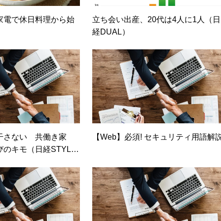
家電で休日料理から始
立ち会い出産、20代は4人に1人（日
経DUAL）
干さない 共働き家
【Web】必須! セキュリティ用語解
のキモ（日経STYL