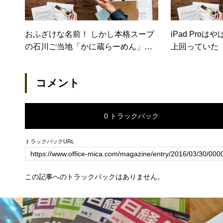
おふざけな名前！ しかし本格スープ
iPad Pro
の石川ご当地「かに蔵らーめん」
上回っていた
「えび蔵らーめん」（価格.comマガ
なり便利（日
ジン）
コメント
0 トラックバック
トラックバックURL
この記事へのトラックバックはありません。