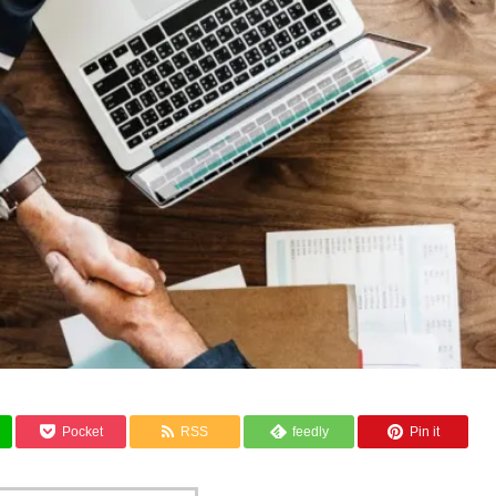
Pocket
RSS
feedly
Pin it