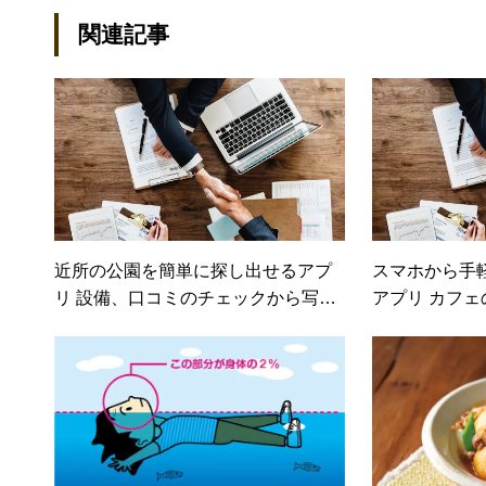
関連記事
近所の公園を簡単に探し出せるアプ
スマホから手
リ 設備、口コミのチェックから写真
アプリ カフ
の投稿までできる「PARKFUL」（日
アグッズの宅配ま
経DUAL）
（日経DUAL