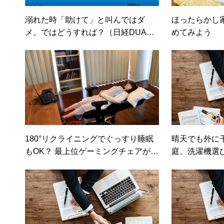
溺れた時「助けて」と叫んではダ
ほったらかし
メ。ではどうすれば？（日経DUA
めてみよう
L）
180°リクライニングでぐっすり睡眠
晴天でも外に
もOK？ 最上位ゲーミングチェアが極
庭、洗濯機選び
上の使い心地
E）