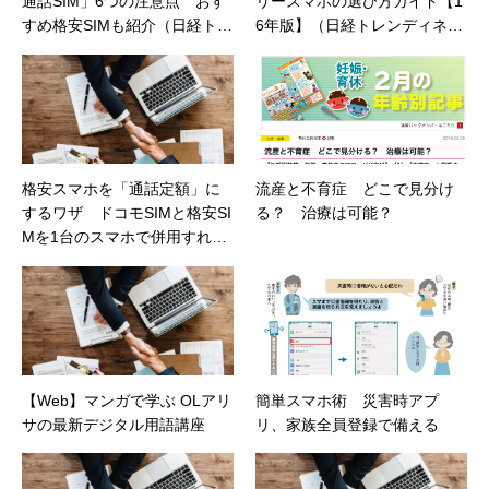
通話SIM」6つの注意点 おす
リースマホの選び方ガイド【1
すめ格安SIMも紹介（日経トレ
6年版】（日経トレンディネッ
ンディネット）
ト）
格安スマホを「通話定額」に
流産と不育症 どこで見分け
するワザ ドコモSIMと格安SI
る？ 治療は可能？
Mを1台のスマホで併用すれば
いい（日経トレンディネッ
ト）
【Web】マンガで学ぶ OLアリ
簡単スマホ術 災害時アプ
サの最新デジタル用語講座
リ、家族全員登録で備える