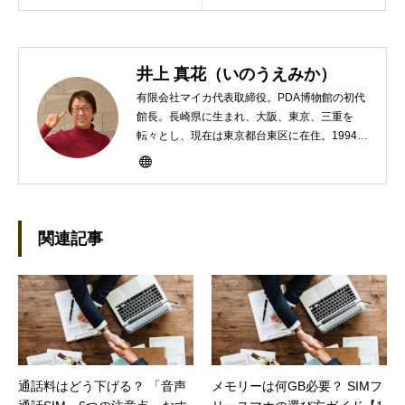
井上 真花（いのうえみか）
有限会社マイカ代表取締役。PDA博物館の初代
館長。長崎県に生まれ、大阪、東京、三重を
転々とし、現在は東京都台東区に在住。1994年
にHP100LXと出会ったのをきかっけに、フリ
ーライターとして雑誌、書籍などで執筆するよ
うになり、1997年に上京して技術評論社に入
社。その後再び独立し、2001年に「マイカ」を
設立。主な業務は、一般誌や専門誌、業界紙や
関連記事
新聞、Web媒体などBtoCコンテンツ、および広
告やカタログ、導入事例などBtoBコンテンツの
制作。プライベートでは、井上円了哲学塾の第
一期修了生として「哲学カフェ＠神保町」の世
話人、2020年以降は「なごテツ」のオンライン
カフェの世話人を務める。趣味は考えること。
通話料はどう下げる？ 「音声
メモリーは何GB必要？ SIMフ