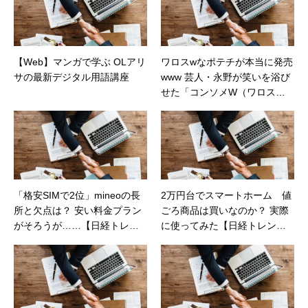
【Web】マンガで学ぶ OLアリ
ワロスwなポテチが本当に発売
サの最新デジタル用語講座
www 芸人・永野が笑いを浴び
せた「コンソメW（ワロス）
パンチ」（カカクコムマガジ
ン）
「格安SIMで2位」mineoの長
2万円台でスマートホーム 値
所と欠点は？ 安い料金プラン
ごろ商品は買いなのか？ 実際
がそろうが……【日経トレン
に使ってみた【日経トレンデ
ディネット】
ィネット】