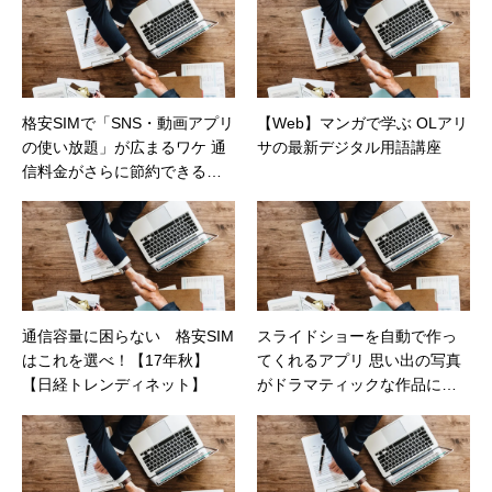
格安SIMで「SNS・動画アプリ
【Web】マンガで学ぶ OLアリ
の使い放題」が広まるワケ 通
サの最新デジタル用語講座
信料金がさらに節約できる
【日経トレンディネット】
通信容量に困らない 格安SIM
スライドショーを自動で作っ
はこれを選べ！【17年秋】
てくれるアプリ 思い出の写真
【日経トレンディネット】
がドラマティックな作品に変
わる「RealTimes」（日経DUA
L）