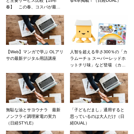
と主要サービス比較【15年
挙4本掲載！（日経DUAL）
春】 この春、コスパが最も
良いプランは……（日経トレ
ンディネット）
【Web】マンガで学ぶ OLアリ
人智を超える辛さ300％の「カ
サの最新デジタル用語講座
ラムーチョ スーパーレッドホ
ットチリ味」など登場 （カカ
クコムマガジン）
無駄な油とサヨウナラ 最新
「子どもだまし」通用すると
ノンフライ調理家電の実力
思っているのは大人だけ（日
（日経STYLE）
経DUAL）