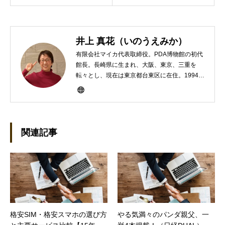
井上 真花（いのうえみか）
有限会社マイカ代表取締役。PDA博物館の初代
館長。長崎県に生まれ、大阪、東京、三重を
転々とし、現在は東京都台東区に在住。1994年
にHP100LXと出会ったのをきかっけに、フリ
ーライターとして雑誌、書籍などで執筆するよ
うになり、1997年に上京して技術評論社に入
社。その後再び独立し、2001年に「マイカ」を
設立。主な業務は、一般誌や専門誌、業界紙や
関連記事
新聞、Web媒体などBtoCコンテンツ、および広
告やカタログ、導入事例などBtoBコンテンツの
制作。プライベートでは、井上円了哲学塾の第
一期修了生として「哲学カフェ＠神保町」の世
話人、2020年以降は「なごテツ」のオンライン
カフェの世話人を務める。趣味は考えること。
格安SIM・格安スマホの選び方
やる気満々のパンダ親父、一