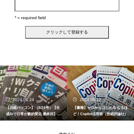
* = required field
2024.06.24
2024.06.12
【日経パソコン】（6/24号）【生
【書籍】ゼロからはじめる なるほ
成AIで日常が劇的変化 最終回】 A
ど！Copilot活用術（技術評論社）
I時代のアプリケーション／サービ
ス