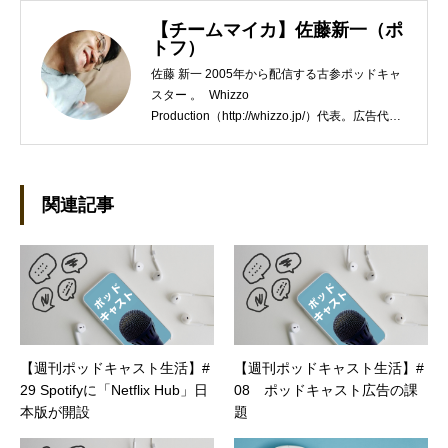
【チームマイカ】佐藤新一（ポ
トフ）
佐藤 新一 2005年から配信する古参ポッドキャ
スター 。 Whizzo
Production（http://whizzo.jp/）代表。広告代理
店の営業や企画制作会社のWEBディレクターを
経て独立。WEB制作・ポッドキャスト制作やラ
イター業などを行う。 座右の銘は「常識とは、
18歳までに身につけた偏見のコレクション」。
関連記事
【週刊ポッドキャスト生活】#
【週刊ポッドキャスト生活】#
29 Spotifyに「Netflix Hub」日
08 ポッドキャスト広告の課
本版が開設
題