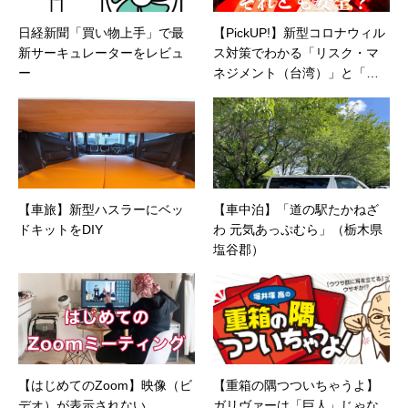
日経新聞「買い物上手」で最
【PickUP!】新型コロナウィル
新サーキュレーターをレビュ
ス対策でわかる「リスク・マ
ー
ネジメント（台湾）」と「ク
ライシス・マネジメント（日
本）」の違い（小宮信夫氏）
【車旅】新型ハスラーにベッ
【車中泊】「道の駅たかねざ
ドキットをDIY
わ 元気あっぷむら」（栃木県
塩谷郡）
【はじめてのZoom】映像（ビ
【重箱の隅つついちゃうよ】
デオ）が表示されない
ガリヴァーは「巨人」じゃな