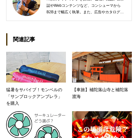
誌やWebコンテンツなど、コンシューマから
B2Bまで幅広く執筆。また、広告やカタログ、
導入事例といった営業支援ツールの制作にも携
わる。年間におよそ200件の原稿を執筆。●これ
までの主な仕事 PC/周辺機器（CPU/DVD・
BD・HD DVD/LCD/プリンタなど）、基幹シス
関連記事
テム（CRM/ERP/SFA/SOA/帳票など）、ストレ
ージ（SAN/NAS/LTO/SASなど）、セキュリテ
ィ（BIOS/UTM/情報漏えい対策/デザスタリカバ
リ/内部統制・コンプライアンス/ネットワーク
セキュリティ/メールセキュリティなど）、ネッ
トワーク（KVMスイッチ/グループウェア/サー
バ/資産管理/シンクライアント/ホスティングな
猛暑をサバイブ！モンベルの
【車旅】補陀落山寺と補陀落
ど）、その他（.NET/BI/カタログ/各種戦略/導入
「サンブロックアンブレラ」
渡海
事例/パートナー取材など）…ほか、多数執筆。
●連絡先 メール：kenta@office-mica.com
を購入