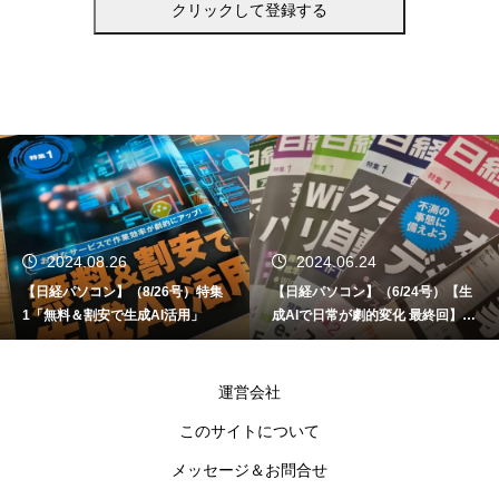
2024.06.24
2024.06.12
【日経パソコン】（6/24号）【生
【書籍】ゼロからはじめる なるほ
成AIで日常が劇的変化 最終回】 A
ど！Copilot活用術（技術評論社）
I時代のアプリケーション／サービ
ス
運営会社
このサイトについて
メッセージ＆お問合せ