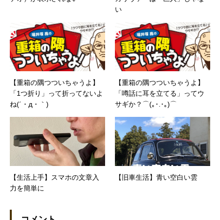
い
【重箱の隅つついちゃうよ】
【重箱の隅つついちゃうよ】
「1つ折り」って折ってないよ
「噂話に耳を立てる」ってウ
ね(´・д・｀)
サギか？⌒(｡･.･｡)⌒
【生活上手】スマホの文章入
【旧車生活】青い空白い雲
力を簡単に
コメント