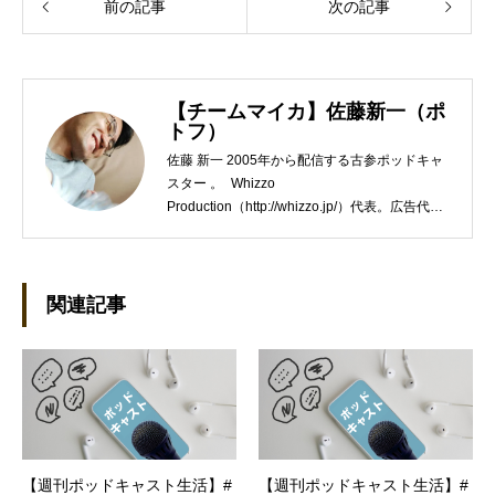
前の記事
次の記事
【チームマイカ】佐藤新一（ポ
トフ）
佐藤 新一 2005年から配信する古参ポッドキャ
スター 。 Whizzo
Production（http://whizzo.jp/）代表。広告代理
店の営業や企画制作会社のWEBディレクターを
経て独立。WEB制作・ポッドキャスト制作やラ
イター業などを行う。 座右の銘は「常識とは、
18歳までに身につけた偏見のコレクション」。
関連記事
【週刊ポッドキャスト生活】#
【週刊ポッドキャスト生活】#