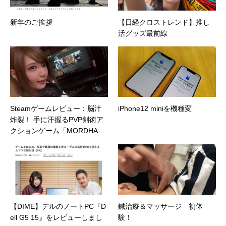
新年のご挨拶
【日経クロストレンド】推し
活グッズ最前線
Steamゲームレビュー：脳汁
iPhone12 miniを機種変
炸裂！ 手に汗握るPVP剣術ア
クションゲーム「MORDHAU
（モルダウ）」
【DIME】デルのノートPC『D
鍼治療＆マッサージ 初体
ell G5 15』をレビューしまし
験！