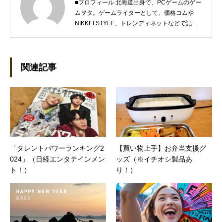
■プロフィール 北海道出身で、PCゲームのゲー
ムヲタ。ゲームライターとして、価格コムや
NIKKEI STYLE、トレンディネットなどで記事
を執筆しています。 現在、Steamのゲームを紹
介するSteam Maniaを運営中！ ●連絡先 ブロ
グ：https://steammania.tokyo/ メール：
mina@office-mica.com
関連記事
「タレントパワーランキング2
【買い物上手】お弁当支援グ
024」（日経エンタテインメン
ッズ（※イチオシ製品あ
ト！）
り！）