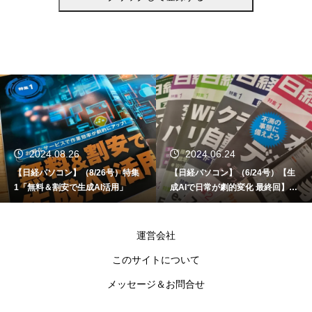
2024.06.24
2024.06.12
【日経パソコン】（6/24号）【生
【書籍】ゼロからはじめる なるほ
成AIで日常が劇的変化 最終回】 A
ど！Copilot活用術（技術評論社）
I時代のアプリケーション／サービ
ス
運営会社
このサイトについて
メッセージ＆お問合せ