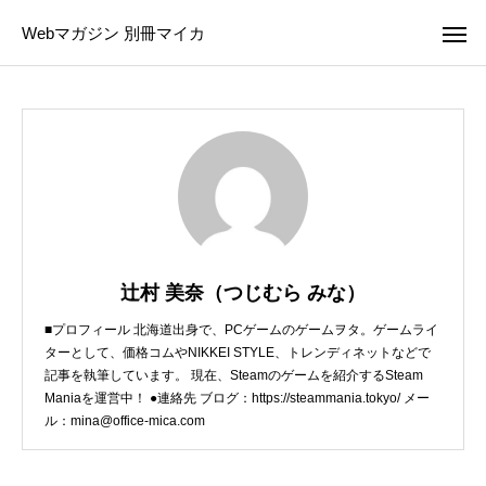
Webマガジン 別冊マイカ
辻村 美奈（つじむら みな）
■プロフィール 北海道出身で、PCゲームのゲームヲタ。ゲームライ
ターとして、価格コムやNIKKEI STYLE、トレンディネットなどで
記事を執筆しています。 現在、Steamのゲームを紹介するSteam
Maniaを運営中！ ●連絡先 ブログ：https://steammania.tokyo/ メー
ル：mina@office-mica.com