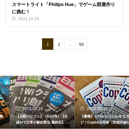
スマートライト「Philips Hue」でゲーム部屋作り
に挑む！
2021.10.29
1
2
…
50
2024.06.24
2024.06.12
【日経パソコン】（6/24号）【生
【書籍】ゼロからはじめる なるほ
成AIで日常が劇的変化 最終回】 A
ど！Copilot活用術（技術評論社）
I時代のアプリケーション／サービ