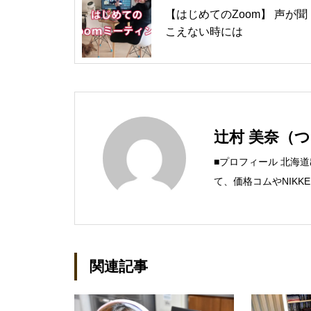
【はじめてのZoom】 声が聞
こえない時には
辻村 美奈（
■プロフィール 北海
て、価格コムやNIKK
す。 現在、Steamの
グ：https://steamman
関連記事