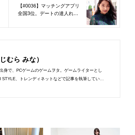
【#0036】マッチングアプリ
全国3位。デートの達人れん
げさんが分析するコミュニケ
ーションのコツ
つじむら みな）
道出身で、PCゲームのゲームヲタ。ゲームライターとし
EI STYLE、トレンディネットなどで記事を執筆していま
ゲームを紹介するSteam Maniaを運営中！ ●連絡先 ブロ
ia.tokyo/ メール：mina@office-mica.com