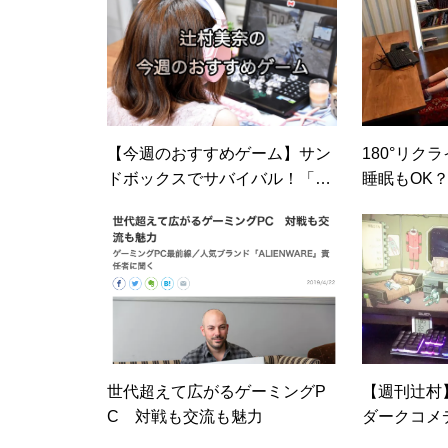
【今週のおすすめゲーム】サン
180°リク
ドボックスでサバイバル！「Sc
睡眠もOK
rap Mechanic」／「Raft」
チェアが極
世代超えて広がるゲーミングP
【週刊辻村
C 対戦も交流も魅力
ダークコメ
ル「60 Pars