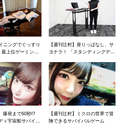
ライニングでぐっすり
【週刊辻村】座りっぱなし、サ
？ 最上位ゲーミング
ヨナラ！ 「スタンディングデス
上の使い心地
ク」
】爆発まで60秒!?
【週刊辻村】ミクロの世界で冒
ディ宇宙船サバイバ
険できるサバイバルゲーム
ecs!」