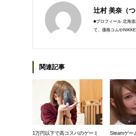
辻村 美奈（
■プロフィール 北海
て、価格コムやNIKK
す。 現在、Steamの
グ：https://steamman
関連記事
1万円以下で高コスパのゲーミ
Steamゲ