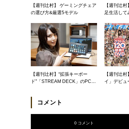
【週刊辻村】 ゲーミングチェア
【週刊辻村
の選び方&厳選5モデル
足生活して
ライフゲーム「S
y」
【週刊辻村】“拡張キーボー
【週刊辻村
ド”「STREAM DECK」のPCス
イ」デビュ
キル別活用法
コメント
0 コメント