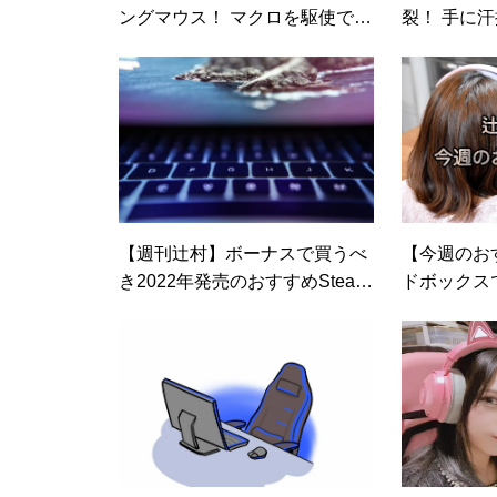
ングマウス！ マクロを駆使でき
裂！ 手に汗
る「Rival 310」（価格.comマ
ョンゲーム「
ガジン）
ダウ）」
【週刊辻村】ボーナスで買うべ
【今週のお
き2022年発売のおすすめSteam
ドボックス
ゲーム10選！
rap Mecha