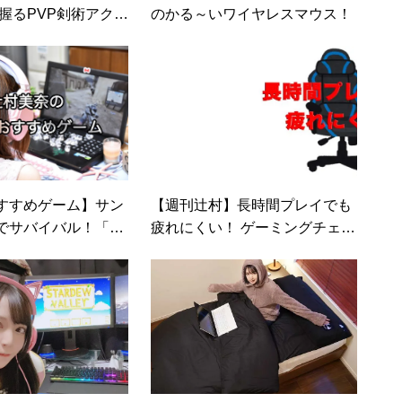
握るPVP剣術アクシ
のかる～いワイヤレスマウス！
MORDHAU（モル
すすめゲーム】サン
【週刊辻村】長時間プレイでも
でサバイバル！「Sc
疲れにくい！ ゲーミングチェア
nic」／「Raft」
の選び方&人気モデルを厳選