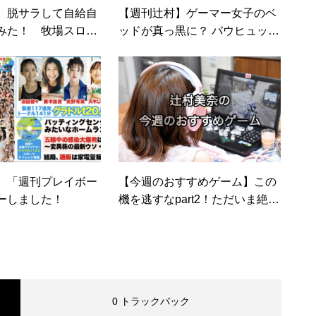
】脱サラして自給自
【週刊辻村】ゲーマー女子のベ
みた！ 牧場スロー
ッドが真っ黒に？ バウヒュッテ
tardew Valle
「ゲーミング寝具」でゲーム部
屋の改造計画
】「週刊プレイボー
【今週のおすすめゲーム】この
ーしました！
機を逃すなpart2！ただいま絶賛
セール中「Conan Exiles」／
「THE WITCHER 3: WILD HU
NT」
0 トラックバック