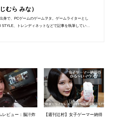
つじむら みな）
道出身で、PCゲームのゲームヲタ。ゲームライターとし
EI STYLE、トレンディネットなどで記事を執筆していま
ゲームを紹介するSteam Maniaを運営中！ ●連絡先 ブロ
ia.tokyo/ メール：mina@office-mica.com
ームレビュー：脳汁炸
【週刊辻村】女子ゲーマー納得