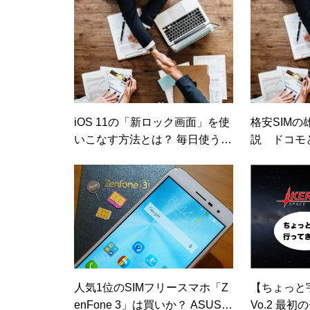
iOS 11の「新ロック画面」を使
格安SIMの
いこなす方法とは？ 毎日使う機
説 ドコモ
能が便利に【日経トレンディネ
も使えるプ
ット】
人気1位のSIMフリースマホ「Z
【ちょっと
enFone 3」は買いか？ ASUS端
Vo.2 最初