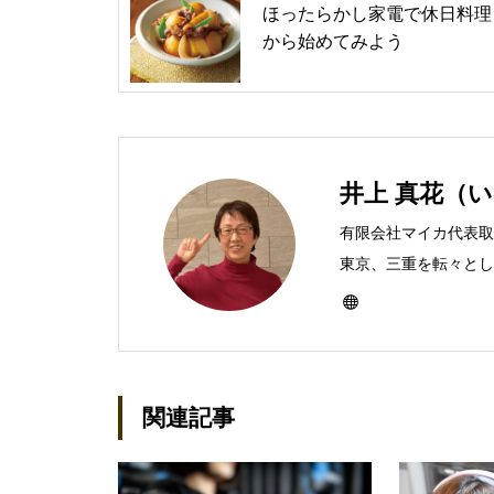
ほったらかし家電で休日料理
から始めてみよう
井上 真花（
有限会社マイカ代表取
東京、三重を転々とし、
ったのをきかっけに、
なり、1997年に上
イカ」を設立。主な業
BtoCコンテンツ、お
関連記事
作。プライベートでは
神保町」の世話人、2
務める。趣味は考える