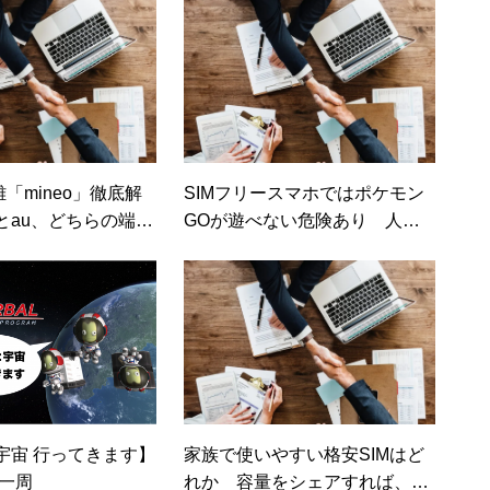
ネット）
雄「mineo」徹底解
SIMフリースマホではポケモン
とau、どちらの端末
GOが遊べない危険あり 人気
ランのお得度は？
機種でも非対応だった（日経ト
レンディネット）
宇宙 行ってきます】
家族で使いやすい格安SIMはど
の一周
れか 容量をシェアすれば、ド