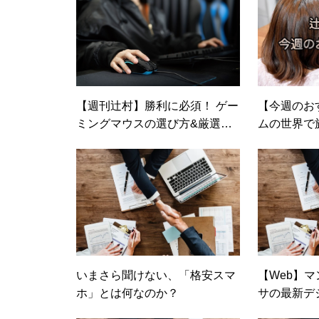
【週刊辻村】勝利に必須！ ゲー
【今週のお
ミングマウスの選び方&厳選人
ムの世界で旅
気モデル
ter: Call o
asis」
いまさら聞けない、「格安スマ
【Web】マ
ホ」とは何なのか？
サの最新デ