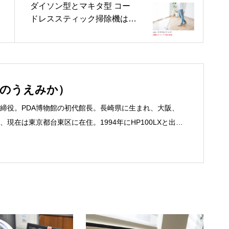
ダイソン型とマキタ型 コー
ドレススティック掃除機はど
う選ぶ？
いのうえみか）
締役。PDA博物館の初代館長。長崎県に生まれ、大阪、
現在は東京都台東区に在住。1994年にHP100LXと出会
フリーライターとして雑誌、書籍などで執筆するように
京して技術評論社に入社。その後再び独立し、2001年に「マ
務は、一般誌や専門誌、業界紙や新聞、Web媒体など
よび広告やカタログ、導入事例などBtoBコンテンツの制
、井上円了哲学塾の第一期修了生として「哲学カフェ＠
020年以降は「なごテツ」のオンラインカフェの世話人を
こと。