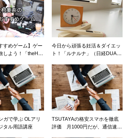
すすめゲーム】ゲー
今日から頑張る妊活＆ダイエッ
しよう！「theHun
ト！「ルナルナ」（日経DUA
f the Wild」／「Last O
L）
ンガで学ぶ OLアリ
TSUTAYAの格安スマホを徹底
ジタル用語講座
評価 月1000円だが、通信速度
は意外に速い（日経トレンディ