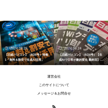
2024.06.24
2024.06.12
【日経パソコン】（6/24号）【生
【書籍】ゼロからはじめる なるほ
成AIで日常が劇的変化 最終回】 A
ど！Copilot活用術（技術評論社）
I時代のアプリケーション／サービ
ス
運営会社
このサイトについて
メッセージ＆お問合せ