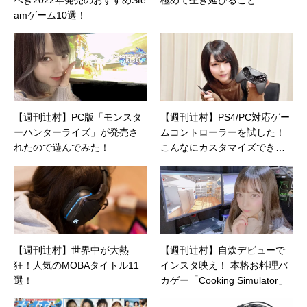
amゲーム10選！
【週刊辻村】PC版「モンスタ
【週刊辻村】PS4/PC対応ゲー
ーハンターライズ」が発売さ
ムコントローラーを試した！
れたので遊んでみた！
こんなにカスタマイズできる
なんて…
【週刊辻村】世界中が大熱
【週刊辻村】自炊デビューで
狂！人気のMOBAタイトル11
インスタ映え！ 本格お料理バ
選！
カゲー「Cooking Simulator」