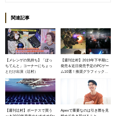
を執筆しています。 現在、Steamのゲームを紹
介するSteam Maniaを運営中！ ●連絡先 ブロ
グ：https://steammania.tokyo/ メール：
mina@office-mica.com
関連記事
【メレンゲの気持ち】「ぼっ
【週刊辻村】2019年下半期に
ちてんと」コーナーにちょっ
発売＆近日発売予定のPCゲー
とだけ出演（辻村）
ム10選！推奨グラフィック環
境別に紹介
【週刊辻村】ボーナスで買う
Apexで重要なのは引き際を見
べき2022年発売のおすすめSte
極めて生き延びること