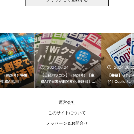
2024.06.24
2024.06.12
【日経パソコン】（6/24号）【生
【書籍】ゼロからはじめる なるほ
成AIで日常が劇的変化 最終回】 A
ど！Copilot活用術（技術評論社）
I時代のアプリケーション／サービ
ス
運営会社
このサイトについて
メッセージ＆お問合せ