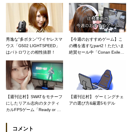
ム部屋作りに挑む！
秀逸な”多ボタン”ワイヤレスマ
【今週のおすすめゲーム】こ
ウス「G502 LIGHTSPEED」
の機を逃すなpart2！ただいま
はバトロワとの相性抜群！
絶賛セール中「Conan Exile
s」／「THE WITCHER 3: WIL
D HUNT」
【週刊辻村】SWATをモチーフ
【週刊辻村】 ゲーミングチェ
にしたリアル志向のタクティ
アの選び方&厳選5モデル
カルFPSゲーム「Ready or No
t」
コメント