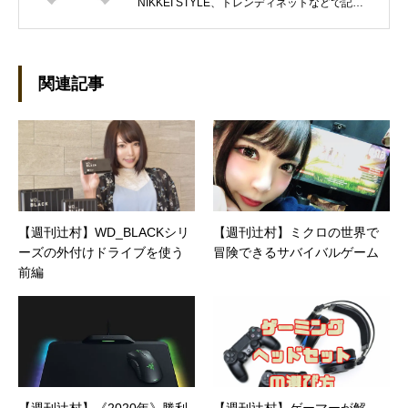
NIKKEI STYLE、トレンディネットなどで記事
を執筆しています。 現在、Steamのゲームを紹
介するSteam Maniaを運営中！ ●連絡先 ブロ
グ：https://steammania.tokyo/ メール：
mina@office-mica.com
関連記事
【週刊辻村】WD_BLACKシリ
【週刊辻村】ミクロの世界で
ーズの外付けドライブを使う
冒険できるサバイバルゲーム
前編