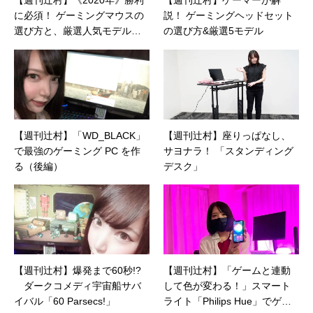
【週刊辻村】《2020年》勝利
【週刊辻村】ゲーマーが解
に必須！ ゲーミングマウスの
説！ ゲーミングヘッドセット
選び方と、厳選人気モデルを
の選び方&厳選5モデル
紹介
【週刊辻村】「WD_BLACK」
【週刊辻村】座りっぱなし、
で最強のゲーミング PC を作
サヨナラ！ 「スタンディング
る（後編）
デスク」
【週刊辻村】爆発まで60秒!?
【週刊辻村】「ゲームと連動
ダークコメディ宇宙船サバ
して色が変わる！」スマート
イバル「60 Parsecs!」
ライト「Philips Hue」でゲー