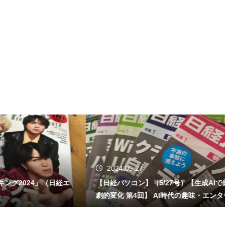
2024.05.27
24」（日経エ
【日経パソコン】（5/27号）【生成AIで日常が
劇的変化 第4回】 AI時代の趣味・エンターテイ
ンメント