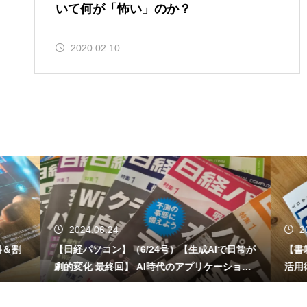
いて何が「怖い」のか？
2020.02.10
2024.06.24
2024.06.1
【日経パソコン】（6/24号）【生成AIで日常が
【書籍】ゼロか
劇的変化 最終回】 AI時代のアプリケーション
活用術（技術
／サービス