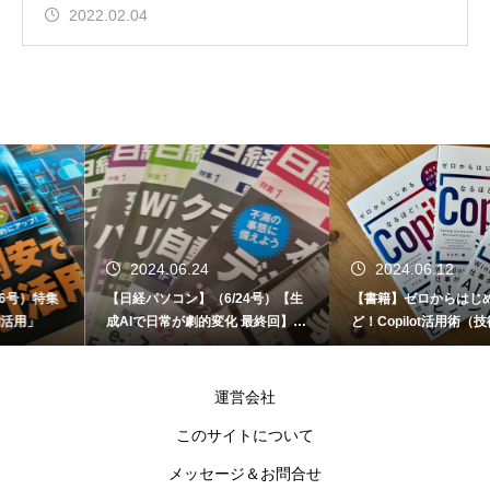
2022.02.04
2024.06.24
2024.06.12
集
【日経パソコン】（6/24号）【生
【書籍】ゼロからはじめる なる
成AIで日常が劇的変化 最終回】 A
ど！Copilot活用術（技術評論
I時代のアプリケーション／サービ
ス
運営会社
このサイトについて
メッセージ＆お問合せ