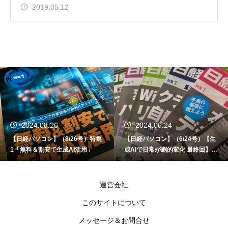
2019.05.12
2024.08.26
2024.06.24
【日経パソコン】（8/26号）特集
【日経パソコン】（6/24号）【生
1「無料＆割安で生成AI活用」
成AIで日常が劇的変化 最終回】 A
I時代のアプリケーション／サービ
ス
運営会社
このサイトについて
メッセージ＆お問合せ