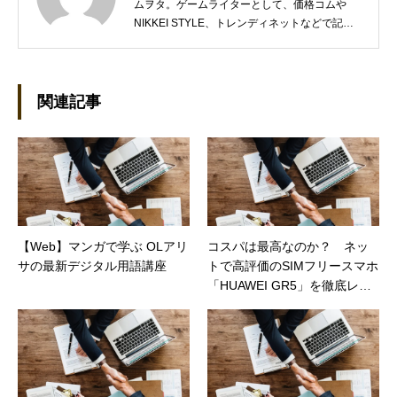
ムヲタ。ゲームライターとして、価格コムや
NIKKEI STYLE、トレンディネットなどで記事
を執筆しています。 現在、Steamのゲームを紹
介するSteam Maniaを運営中！ ●連絡先 ブロ
グ：https://steammania.tokyo/ メール：
mina@office-mica.com
関連記事
【Web】マンガで学ぶ OLアリ
コスパは最高なのか？ ネッ
サの最新デジタル用語講座
トで高評価のSIMフリースマホ
「HUAWEI GR5」を徹底レビ
ュー（日経トレンディネッ
ト）