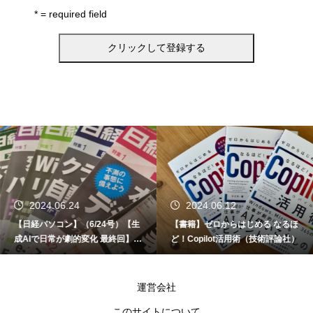
* = required field
2024.06.24
2024.06.12
【日経パソコン】（6/24号）【生
【書籍】ゼロからはじめる なるほ
成AIで日常が劇的変化 最終回】 A
ど！Copilot活用術（技術評論社）
I時代のアプリケーション／サービ
ス
運営会社
このサイトについて