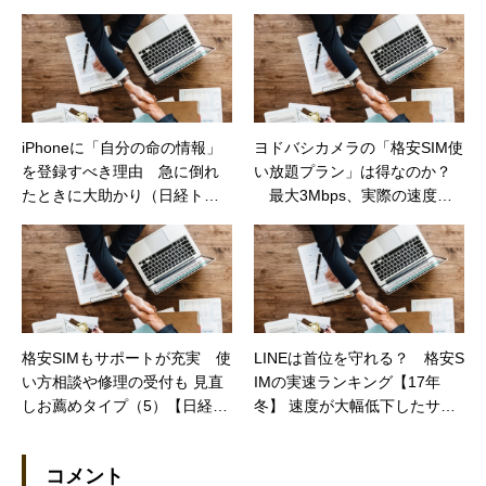
iPhoneに「自分の命の情報」
ヨドバシカメラの「格安SIM使
を登録すべき理由 急に倒れ
い放題プラン」は得なのか？
たときに大助かり（日経トレ
最大3Mbps、実際の速度
ンディネット）
は……（日経トレンディネッ
ト）
格安SIMもサポートが充実 使
LINEは首位を守れる？ 格安S
い方相談や修理の受付も 見直
IMの実速ランキング【17年
しお薦めタイプ（5）【日経ト
冬】 速度が大幅低下したサー
レンディネット】
ビスも【日経トレンディネッ
ト】
コメント