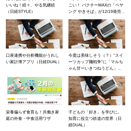
いいね！続々、やる気継続
こい！ パクチーMAXの「ペヤ
（日経STYLE）
ング やきそば」が12/19発売
（価格コムマガジン）
口座連携や分析機能がうれし
今度は美味しそう（？）“スイ
い家計簿アプリ（日経DUAL）
ーツカップ麺戦争”に「マルち
ゃん甘ーいきつねうどん」参
戦！（価格コムマガジン）
栄養偏らず食育も！共働き家
子どもの「好き」を学びに。
庭の外食・中食活用ワザ
知育に役立つ鉄道の世界（日
経DUAL）