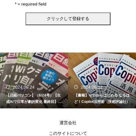
* = required field
2024.06.24
2024.06.12
【日経パソコン】（6/24号）【生
【書籍】ゼロからはじめる なるほ
成AIで日常が劇的変化 最終回】 A
ど！Copilot活用術（技術評論社）
I時代のアプリケーション／サービ
ス
運営会社
このサイトについて