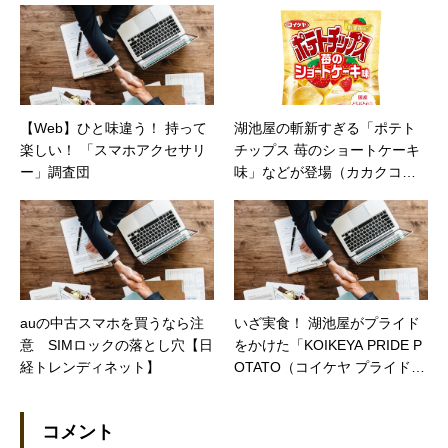
【Web】ひと味違う！ 持って
湖池屋の斬新すぎる「ポテト
楽しい！ 「スマホアクセサリ
チップス 苺のショートケーキ
ー」調査団
味」などが登場（カカクコム
マガジン）
auの中古スマホを買うなら注
いざ実食！ 湖池屋がプライド
意 SIMロックの落とし穴【日
をかけた「KOIKEYA PRIDE P
経トレンディネット】
OTATO（コイケヤ プライド
ポテト）」は、どこまで本気
なのか？（価格コムマガジ
コメント
ン）