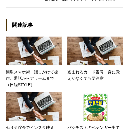
を執筆しています。 現在、Steamのゲームを紹
介するSteam Maniaを運営中！ ●連絡先 ブロ
グ：https://steammania.tokyo/ メール：
mina@office-mica.com
関連記事
簡単スマホ術 話しかけて操
盗まれるカード番号 身に覚
作、通話からアラームまで
えがなくても要注意
（日経STYLE）
ぬりえ貯金でインスタ映え
パクチストのペヤンガー出て