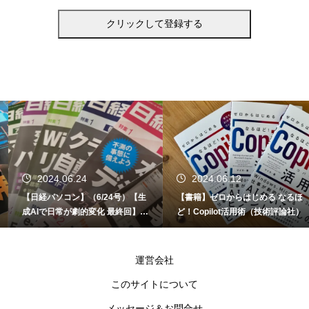
2024.06.24
2024.06.12
【日経パソコン】（6/24号）【生
【書籍】ゼロからはじめる なるほ
成AIで日常が劇的変化 最終回】 A
ど！Copilot活用術（技術評論社）
I時代のアプリケーション／サービ
ス
運営会社
このサイトについて
メッセージ＆お問合せ