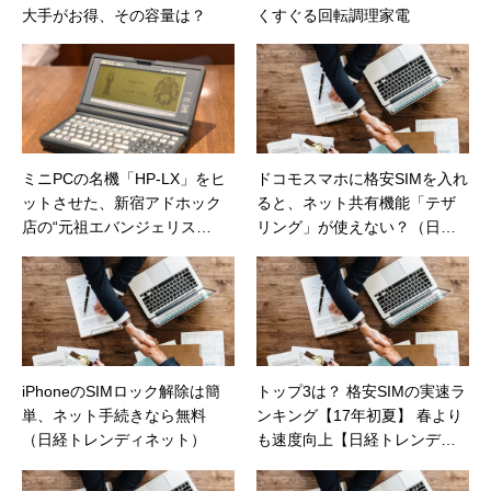
大手がお得、その容量は？
くすぐる回転調理家電
ミニPCの名機「HP-LX」をヒ
ドコモスマホに格安SIMを入れ
ットさせた、新宿アドホック
ると、ネット共有機能「テザ
店の“元祖エバンジェリス
リング」が使えない？（日経
ト”（価格.comマガジン）
トレンディネット）
iPhoneのSIMロック解除は簡
トップ3は？ 格安SIMの実速ラ
単、ネット手続きなら無料
ンキング【17年初夏】 春より
（日経トレンディネット）
も速度向上【日経トレンディ
ネット】