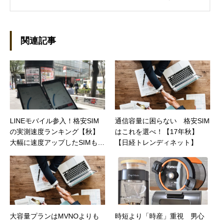
を執筆しています。 現在、Steamのゲームを紹
介するSteam Maniaを運営中！ ●連絡先 ブロ
グ：https://steammania.tokyo/ メール：
mina@office-mica.com
関連記事
LINEモバイル参入！格安SIM
通信容量に困らない 格安SIM
の実測速度ランキング【秋】
はこれを選べ！【17年秋】
大幅に速度アップしたSIMも
【日経トレンディネット】
（日経トレンディネット）
大容量プランはMVNOよりも
時短より「時産」重視 男心