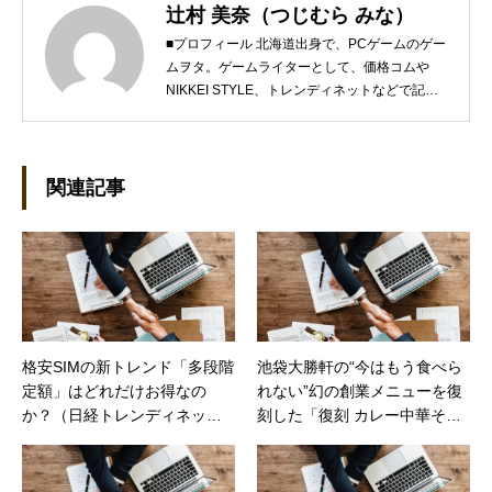
辻村 美奈（つじむら みな）
■プロフィール 北海道出身で、PCゲームのゲー
ムヲタ。ゲームライターとして、価格コムや
NIKKEI STYLE、トレンディネットなどで記事
を執筆しています。 現在、Steamのゲームを紹
介するSteam Maniaを運営中！ ●連絡先 ブロ
グ：https://steammania.tokyo/ メール：
mina@office-mica.com
関連記事
格安SIMの新トレンド「多段階
池袋大勝軒の“今はもう食べら
定額」はどれだけお得なの
れない”幻の創業メニューを復
か？（日経トレンディネッ
刻した「復刻 カレー中華そ
ト）
ば」などが発売（カカクコ
ム）