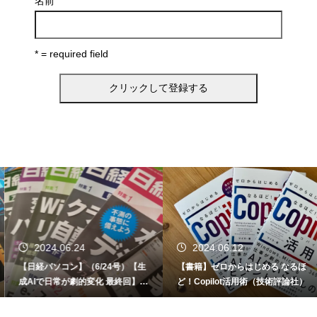
名前
* = required field
2024.06.24
2024.06.12
【日経パソコン】（6/24号）【生
【書籍】ゼロからはじめる なるほ
成AIで日常が劇的変化 最終回】 A
ど！Copilot活用術（技術評論社）
I時代のアプリケーション／サービ
ス