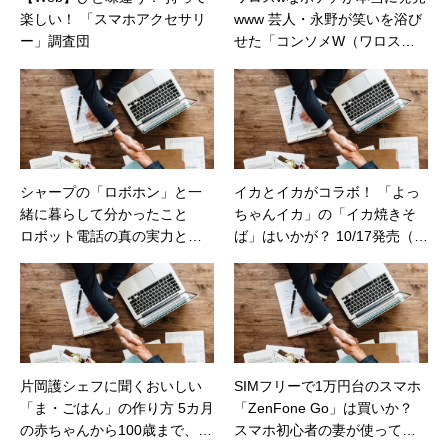
楽しい！ 「スマホアクセサリ
www 芸人・永野が笑いを浴び
ー」調査団
せた「コンソメW（ワロス）
パンチ」（カカクコムマガジ
ン）
シャープの「ロボホン」と一
イカとイカがコラボ！ 「よっ
緒に暮らして分かったこと
ちゃんイカ」の「イカ焼きそ
ロボット電話の真の実力とは
ば」はいかが？ 10/17発売（カ
（日経トレンディネット）
カクコムマガジン）
片岡護シェフに聞くおいしい
SIMフリーで1万円台のスマホ
「ま・ごはん」の作り方 5カ月
「ZenFone Go」は買いか？
の赤ちゃんから100歳まで、家
スマホ初心者の妻が使ってみ