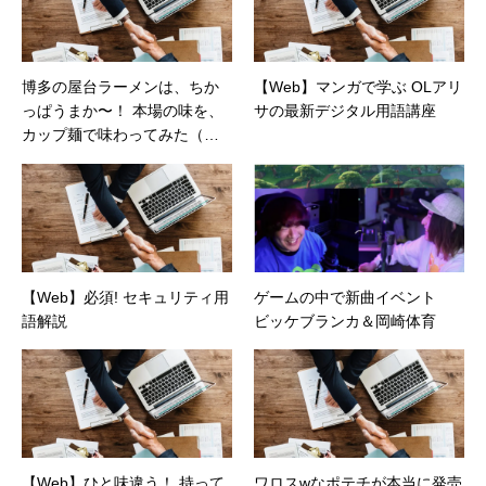
博多の屋台ラーメンは、ちか
【Web】マンガで学ぶ OLアリ
っぱうまか〜！ 本場の味を、
サの最新デジタル用語講座
カップ麺で味わってみた（カ
カクコムマガジン）
【Web】必須! セキュリティ用
ゲームの中で新曲イベント
語解説
ビッケブランカ＆岡崎体育
【Web】ひと味違う！ 持って
ワロスwなポテチが本当に発売