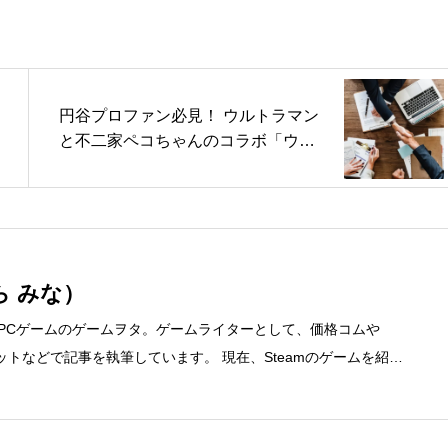
円谷プロファン必見！ ウルトラマン
と不二家ペコちゃんのコラボ「ウル
トラマンミルキー袋」など（カカク
コムマガジン）
ら みな）
、PCゲームのゲームヲタ。ゲームライターとして、価格コムや
ディネットなどで記事を執筆しています。 現在、Steamのゲームを紹介
先 ブログ：https://steammania.tokyo/ メール：mina@office-