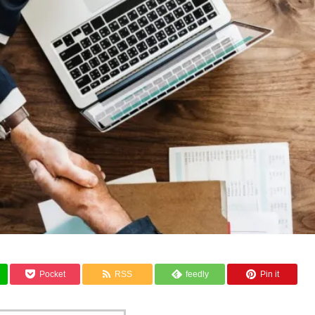
Pocket
RSS
feedly
Pin it