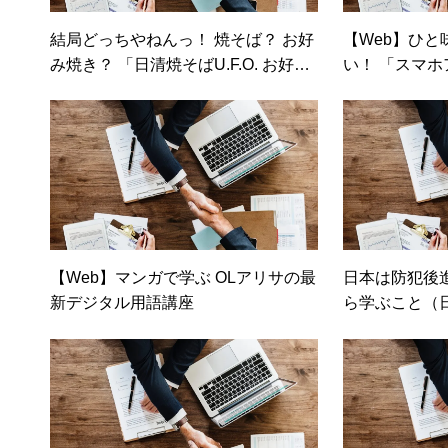
結局どっちやねんっ！ 焼そば？ お好
【Web】ひと
み焼き？ 「日清焼そばU.F.O. お好み
い！ 「スマ
焼味」が登場（価格.comマガジン）
【Web】マンガで学ぶ OLアリサの最
日本は防犯後
新デジタル用語講座
ら学ぶこと（日