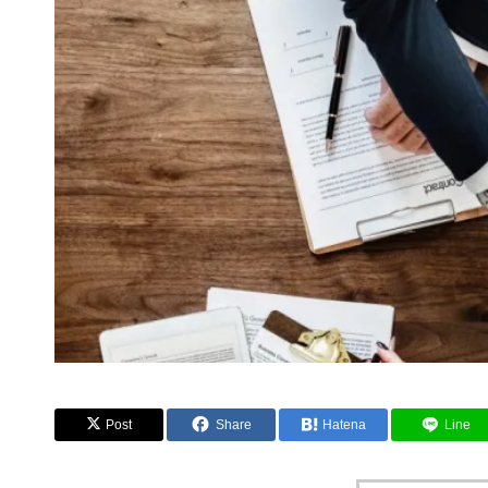
Post
Share
Hatena
Line