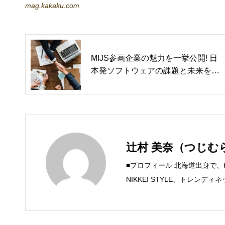
mag.kakaku.com
MIJS参画企業の魅力を一挙公開! 日
本発ソフトウェアの課題と未来を考
える
辻村 美奈（つじむ
■プロフィール 北海道出身で
NIKKEI STYLE、トレン
するSteam Maniaを運営中！ ●連絡
mica.com