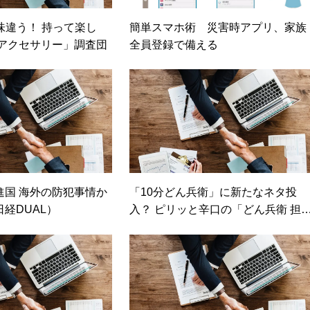
味違う！ 持って楽し
簡単スマホ術 災害時アプリ、家族
ホアクセサリー」調査団
全員登録で備える
進国 海外の防犯事情か
「10分どん兵衛」に新たなネタ投
経DUAL）
入？ ピリッと辛口の「どん兵衛 担
うどん」など発売（カカクコムマガ
ジン）