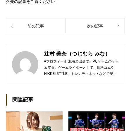
ク先の記事をご覧ください！
前の記事
次の記事
辻村 美奈（つじむら みな）
■プロフィール 北海道出身で、PCゲームのゲー
ムヲタ。ゲームライターとして、価格コムや
NIKKEI STYLE、トレンディネットなどで記事
を執筆しています。 現在、Steamのゲームを紹
介するSteam Maniaを運営中！ ●連絡先 ブロ
グ：https://steammania.tokyo/ メール：
mina@office-mica.com
関連記事