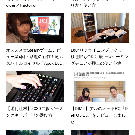
older／Factorio
り方と使い方
オススメ☆Steamゲームレビ
180°リクライニングでぐっす
ュー第4回：話題の新作！激ム
り睡眠もOK？ 最上位ゲーミン
ズバトルロイヤル「Apex Lege
グチェアが極上の使い心地
nds™」レビュー
【週刊辻村】2020年版 ゲーミ
【DIME】デルのノートPC『D
ングキーボードの選び方
ell G5 15』をレビューしまし
た！