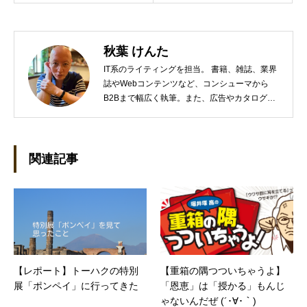
秋葉 けんた
IT系のライティングを担当。 書籍、雑誌、業界
誌やWebコンテンツなど、コンシューマから
B2Bまで幅広く執筆。また、広告やカタログ、
導入事例といった営業支援ツールの制作にも携
わる。年間におよそ200件の原稿を執筆。●これ
までの主な仕事 PC/周辺機器（CPU/DVD・
BD・HD DVD/LCD/プリンタなど）、基幹シス
関連記事
テム（CRM/ERP/SFA/SOA/帳票など）、ストレ
ージ（SAN/NAS/LTO/SASなど）、セキュリテ
ィ（BIOS/UTM/情報漏えい対策/デザスタリカバ
リ/内部統制・コンプライアンス/ネットワーク
セキュリティ/メールセキュリティなど）、ネッ
トワーク（KVMスイッチ/グループウェア/サー
バ/資産管理/シンクライアント/ホスティングな
【レポート】トーハクの特別
【重箱の隅つついちゃうよ】
ど）、その他（.NET/BI/カタログ/各種戦略/導入
展「ポンペイ」に行ってきた
「恩恵」は「授かる」もんじ
事例/パートナー取材など）…ほか、多数執筆。
●連絡先 メール：kenta@office-mica.com
ゃないんだぜ (´･∀･｀)