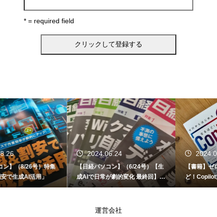
* = required field
2024.06.24
2024.06.12
【日経パソコン】（6/24号）【生
【書籍】ゼロからはじめる なるほ
成AIで日常が劇的変化 最終回】 A
ど！Copilot活用術（技術評論社）
I時代のアプリケーション／サービ
ス
運営会社