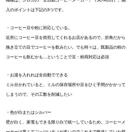
機種は、シロカの「全自動コーヒーメーカー」（SC-A351）。購
入のポイントは下記の3つです。
・コーヒー豆や粉に対応している。
近所にコーヒー豆を焙煎してくれるお店があるので、折角だから
挽き立ての豆でコーヒーを飲みたい。でも時々は、既製品の粉の
コーヒーも飲むかも…ということで豆・粉両対応は必須
・お湯を入れれば全自動でできる
ミル分かれていると、ミルの保存場所や豆をひく手間がかかって
しまうので、その工数を削減したい
・色が白またはシルバー
壁が白く、家電もできる限り白で統一しているため。コーヒーメ
ーカーは黒くてごっついモノが多いのでこれまで敬遠していた部