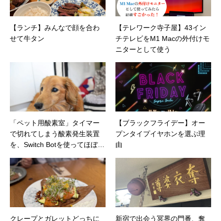
【ランチ】みんなで顔を合わ
【テレワーク寺子屋】43イン
せて牛タン
チテレビをM1 Macの外付けモ
ニターとして使う
「ペット用酸素室」タイマー
【ブラックフライデー】オー
で切れてしまう酸素発生装置
プンタイプイヤホンを選ぶ理
を、Switch Botを使ってほぼ稼
由
働させ続ける方法
クレープとガレットどっちに
新宿で出会う冥界の門番、奪