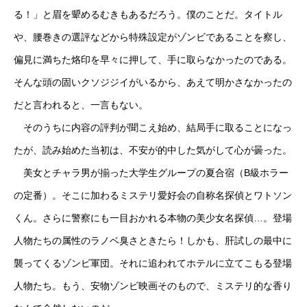
る！」と眉を顰めるむきもあるだろう。僕のことだ。タイトル
や、腰巻きの選評などから特殊設定がゾンビであることを察し、
偏見に満ちた烙印を早々に押して、手に取らなかったのである。
そんな頭の固いクソジジイがいるから、あえて明かさなかったの
だと言われると、一言もない。
そのうちに内容の評判が聞こえ始め、結局手に取ることになっ
たが、読み始めた当初は、不安が的中した気がして心が曇った。
美女とチャラ男が揃った大学生グループの夏合宿（B級ホラー
の定番）。そこに加わるミステリ愛好会の自称名探偵とワトソン
くん。さらに警察にも一目おかれる本物の美少女名探偵…。登場
人物たちの属性のラノベ臭さときたら！しかも、肝試しの最中に
襲ってくるゾンビ軍団。それに追われてホテルに立てこもる登場
人物たち。もう、安物ゾンビ映画そのもので、ミステリ的な香り