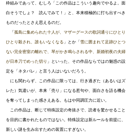
枠組みであって、むしろ「この作品はこういう趣向でやるよ。面
白そうでしょ？ 読んでみて！」と、本来積極的に打ち出すべき
ものだったとさえ思えるのだ。
「
孤島に集められた十人が、マザーグースの歌詞通りにひとり
ひとり殺され、誰もいなくなる
」とか「
雪に囲まれて足跡ひとつ
ない完全密室の離れで、琴がかき鳴らされる中、新婚初夜の夫婦
が日本刀でめった切り
」といった、その作品ならではの魅惑の設
定を「ネタバレ」と言う人はいないだろう。
にも関わらず、この作品に限っては、行き過ぎた（あるいはズ
レた）気遣いが、本来「売り」になる惹句や、面白さを語る機会
を奪ってしまった感さえある。もはや同調圧力に近い。
この作品は、断じて特殊設定の奇抜さで、読者を驚かせること
を目的に書かれたものではない。特殊設定は新ルールを前提に、
新しい謎を生み出すための装置にすぎない。