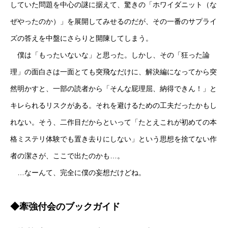
していた問題を中心の謎に据えて、驚きの「ホワイダニット（な
ぜやったのか）」を展開してみせるのだが、その一番のサプライ
ズの答えを中盤にさらりと開陳してしまう。
僕は「もったいないな」と思った。しかし、その「狂った論
理」の面白さは一面とても突飛なだけに、解決編になってから突
然明かすと、一部の読者から「そんな屁理屈、納得できん！」と
キレられるリスクがある。それを避けるための工夫だったかもし
れない。そう、二作目だからといって「たとえこれが初めての本
格ミステリ体験でも置き去りにしない」という思想を捨てない作
者の潔さが、ここで出たのかも…。
…なーんて、完全に僕の妄想だけどね。
◆牽強付会のブックガイド