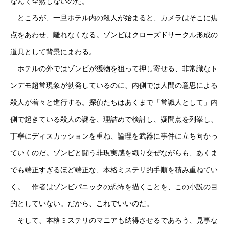
なんて全然しないのだ。
ところが、一旦ホテル内の殺人が始まると、カメラはそこに焦
点をあわせ、離れなくなる。ゾンビはクローズドサークル形成の
道具として背景にまわる。
ホテルの外ではゾンビが獲物を狙って押し寄せる、非常識なト
ンデモ超常現象が勃発しているのに、内側では人間の意思による
殺人が着々と進行する。探偵たちはあくまで「常識人として」内
側で起きている殺人の謎を、理詰めで検討し、疑問点を列挙し、
丁寧にディスカッションを重ね、論理を武器に事件に立ち向かっ
ていくのだ。ゾンビと闘う非現実感を織り交ぜながらも、あくま
でも端正すぎるほど端正な、本格ミステリ的手順を積み重ねてい
く。 作者はゾンビパニックの恐怖を描くことを、この小説の目
的としていない。だから、これでいいのだ。
そして、本格ミステリのマニアも納得させるであろう、見事な