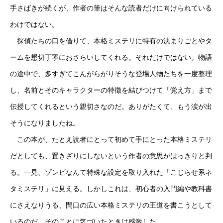
手さばきが続くが、作者の筆はそんな読者だけに向けられている
わけではない。
探偵たちの口を借りて、本格ミステリに特有の決まりごとやタ
ームを懇切丁寧におさらいしてくれる。それだけではない。物語
の途中で、多すぎてこんがらがりそうな登場人物たちを一度整理
し、名前とそのキャラクターの特徴を結びつけて「覚え方」まで
伝授してくれるという親切さなのだ。ありがたくて、もう涙が出
そうになりましたね。
この本が、たとえ読者にとって初めて手にとった本格ミステリ
だとしても、置きざりにしないという作者の意思がはっきりと判
る。一見、ゾンビなんて特殊な設定を取り入れた「こじらせ系ネ
タミステリ」に見える。しかしこれは、初心者の入門編や教科書
にさえなりうる、間口の広い本格ミステリの王道を書こうとして
いるのだ。そのことに気づいたときは感激した。