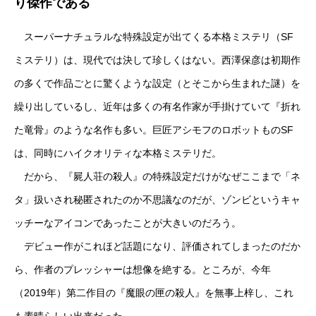
り傑作である
スーパーナチュラルな特殊設定が出てくる本格ミステリ（SF
ミステリ）は、現代では決して珍しくはない。西澤保彦は初期作
の多くで作品ごとに驚くような設定（とそこから生まれた謎）を
繰り出しているし、近年は多くの有名作家が手掛けていて『折れ
た竜骨』のような名作も多い。巨匠アシモフのロボットものSF
は、同時にハイクオリティな本格ミステリだ。
だから、『屍人荘の殺人』の特殊設定だけがなぜここまで「ネ
タ」扱いされ秘匿されたのか不思議なのだが、ゾンビというキャ
ッチーなアイコンであったことが大きいのだろう。
デビュー作がこれほど話題になり、評価されてしまったのだか
ら、作者のプレッシャーは想像を絶する。ところが、今年
（2019年）第二作目の『魔眼の匣の殺人』を無事上梓し、これ