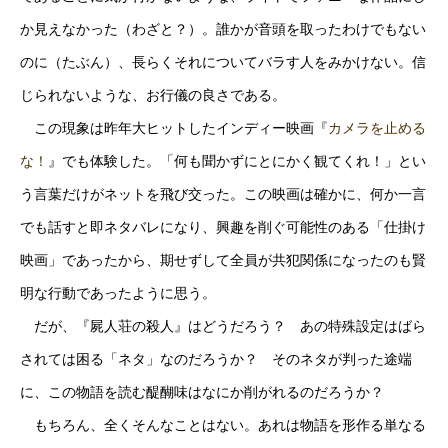
か見えなかった（わざと？）。誰かが音頭を取ったわけでもない
のに（たぶん）、長らくそれについてバラす人をみかけない。信
じられないような、お行儀の良さである。
この現象は昨年大ヒットしたインディー映画『
カメラを止める
な！
』でも体験した。「何も聞かずにとにかく観てくれ！」とい
う言葉だけがネットを飛び交った。この映画は確かに、何か一言
でも話すと即ネタバレになり、興趣を削ぐ可能性のある「仕掛け
映画」であったから、期せずして全員が共犯関係になったのも賢
明な行動であったように思う。
だが、『屍人荘の殺人』はどうだろう？ あの特殊設定はばら
されては困る「ネタ」なのだろうか？ そのネタが判った途端
に、この物語を読む醍醐味はなにか削がれるのだろうか？
もちろん、全くそんなことはない。あれは物語を形作る単なる