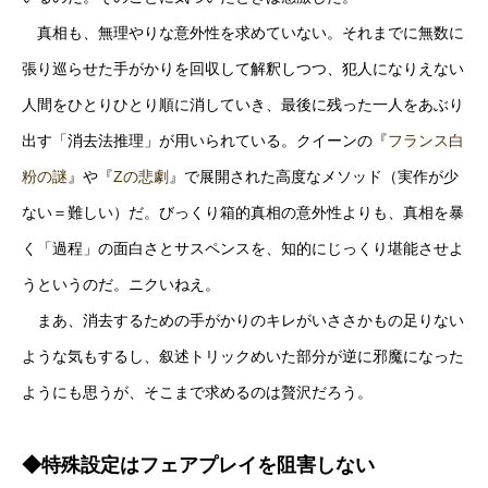
真相も、無理やりな意外性を求めていない。それまでに無数に
張り巡らせた手がかりを回収して解釈しつつ、犯人になりえない
人間をひとりひとり順に消していき、最後に残った一人をあぶり
出す「消去法推理」が用いられている。クイーンの『
フランス白
粉の謎
』や『
Zの悲劇
』で展開された高度なメソッド（実作が少
ない＝難しい）だ。びっくり箱的真相の意外性よりも、真相を暴
く「過程」の面白さとサスペンスを、知的にじっくり堪能させよ
うというのだ。ニクいねえ。
まあ、消去するための手がかりのキレがいささかもの足りない
ような気もするし、叙述トリックめいた部分が逆に邪魔になった
ようにも思うが、そこまで求めるのは贅沢だろう。
◆特殊設定はフェアプレイを阻害しない