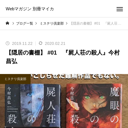
Webマガジン 別冊マイカ
ブログ一覧
ミステリ倶楽部
【隠居の書棚】 #01 『屍人荘の殺人』今村昌弘
2019.11.22
2020.02.21
【隠居の書棚】 #01 『屍人荘の殺人』今村
昌弘
ミステリ倶楽部