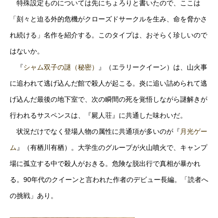
特殊設定ものについては先にちょろりと書いたので、ここは
「刻々と迫る外的危機がクローズドサークルを生み、命を脅かさ
れ続ける」名作を紹介する。このタイプは、おそらく珍しいので
はないか。
『
シャム双子の謎（秘密）
』（エラリークイーン）は、山火事
に追われて逃げ込んだ館で殺人が起こる。炎に追い詰められて逃
げ込んだ最後の地下室で、次の瞬間の死を覚悟しながら謎解きが
行われるサスペンスは、『屍人荘』に共通した味わいだ。
状況だけでなく登場人物の属性に共通項が多いのが『
月光ゲー
ム
』（有栖川有栖）。大学生のグループが火山噴火で、キャンプ
場に孤立する中で殺人がおきる。危険な脱出行で真相が暴かれ
る。90年代のクイーンと言われた作者のデビュー長編。「読者へ
の挑戦」あり。