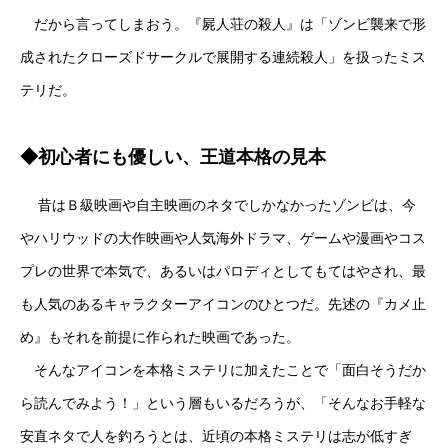
だから言ってしまおう。『屍人荘の殺人』は「ゾンビ襲来で形
成されたクローズドサークルで展開する連続殺人」を扱ったミス
テリだ。
◆初心者にも優しい、王道本格の見本
昔はＢ級映画や自主映画のネタでしかなかったゾンビは、今
やハリウッドの大作映画や人気海外ドラマ、ゲームや漫画やコス
プレの世界で本気で、あるいはパロディとしてもてはやされ、最
も人気のあるキャラクターアイコンのひとつだ。先述の『カメ止
め』もそれを前提に作られた映画であった。
そんなアイコンを本格ミステリに加えたことで「面白そうだか
ら読んでみよう！」という層もいるだろうが、「そんなお手軽な
安直ネタで人を釣ろうとは、近頃の本格ミステリは志が低すぎ