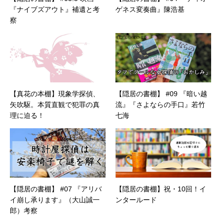
『ナイブズアウト』補遺と考
ゲネス変奏曲』陳浩基
察
【真花の本棚】現象学探偵、
【隠居の書棚】 #09 『暗い越
矢吹駆。本質直観で犯罪の真
流』『さよならの手口』若竹
理に迫る！
七海
【隠居の書棚】 #07 『アリバ
【隠居の書棚】祝・10回！イ
イ崩し承ります』（大山誠一
ンタールード
郎）考察