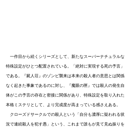
一作目から続くシリーズとして、新たなスーパーナチュラルな
特殊設定がひとつ配置されている。「絶対に実現する死の予言」
である。『屍人荘』のゾンビ襲来は本来の殺人者の意思とは関係
なく起きた事象であるのに対し、『魔眼の匣』では殺人の発生自
体がこの予言の存在と密接に関係があり、特殊設定を取り入れた
本格ミステリとして、より完成度が高まっている感さえある。
クローズドサークルでの殺人という「自分も濃厚に疑われる状
況で連続殺人を犯す愚」という、これまで誰もが見て見ぬ振りを