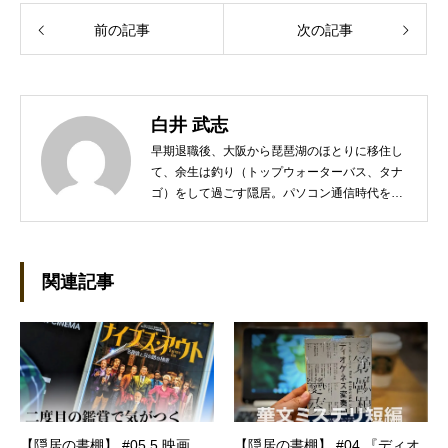
前の記事
次の記事
白井 武志
早期退職後、大阪から琵琶湖のほとりに移住し
て、余生は釣り（トップウォーターバス、タナ
ゴ）をして過ごす隠居。パソコン通信時代を知
るネットワーカー。PCの海外RPG、漫画、海
外ドラマ、本格ミステリなどを少々嗜む。
関連記事
【隠居の書棚】 #05.5 映画
【隠居の書棚】 #04 『ディオ