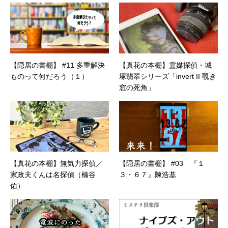
【隠居の書棚】 #11 多重解決
【真花の本棚】霊媒探偵・城
ものって何だろう（１）
塚翡翠シリーズ「invert II 覗き
窓の死角」
【真花の本棚】無気力探偵／
【隠居の書棚】 #03 『１
家政夫くんは名探偵（楠谷
３・６７』陳浩基
佑）